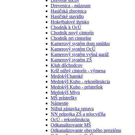
Drevené sochy
Drevenica - múzeum
Hasičská zbrojnica
Hasičské stavidlo
Hokejbalové ihrisko
Chodník k OcÚ
Chodník nový cintorín
Chodník pri cintoríne
Kamerový systém dom smútku
Kamerový systém OcÚ
Kamerový systém vyšná garáž
Kamerový systém ZŠ
Klub dôchodcov
Kríž nižný cintorín - výmena
Medokýš banské
Medokýš Kubo - rekonštrukcia
Medokýš Kubo - prístrešok
Medokýš Mlyn
MŠ prístrešky
Námestie
Nižná zástavka oprava
NN prípojka ZŠ a telocvičňa
OcÚ - rekonštrukcia
Odkanalizovanie MŠ
Odkanalizovanie obecného penziónu