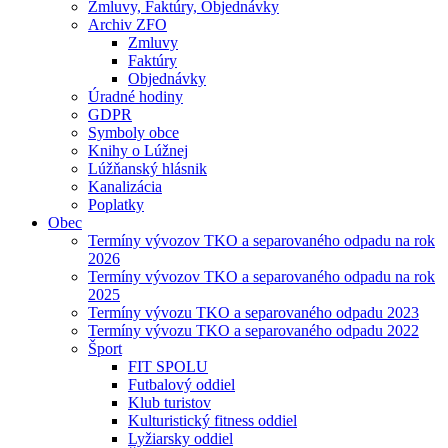
Zmluvy, Faktúry, Objednávky
Archiv ZFO
Zmluvy
Faktúry
Objednávky
Úradné hodiny
GDPR
Symboly obce
Knihy o Lúžnej
Lúžňanský hlásnik
Kanalizácia
Poplatky
Obec
Termíny vývozov TKO a separovaného odpadu na rok
2026
Termíny vývozov TKO a separovaného odpadu na rok
2025
Termíny vývozu TKO a separovaného odpadu 2023
Termíny vývozu TKO a separovaného odpadu 2022
Šport
FIT SPOLU
Futbalový oddiel
Klub turistov
Kulturistický fitness oddiel
Lyžiarsky oddiel