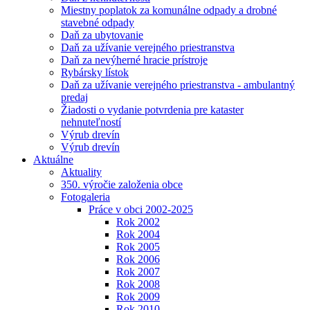
Miestny poplatok za komunálne odpady a drobné
stavebné odpady
Daň za ubytovanie
Daň za užívanie verejného priestranstva
Daň za nevýherné hracie prístroje
Rybársky lístok
Daň za užívanie verejného priestranstva - ambulantný
predaj
Žiadosti o vydanie potvrdenia pre kataster
nehnuteľností
Výrub drevín
Výrub drevín
Aktuálne
Aktuality
350. výročie založenia obce
Fotogaleria
Práce v obci 2002-2025
Rok 2002
Rok 2004
Rok 2005
Rok 2006
Rok 2007
Rok 2008
Rok 2009
Rok 2010