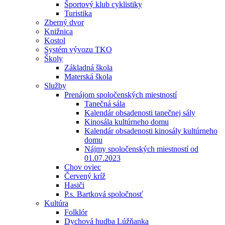
Športový klub cyklistiky
Turistika
Zberný dvor
Knižnica
Kostol
Systém vývozu TKO
Školy
Základná škola
Materská škola
Služby
Prenájom spoločenských miestností
Tanečná sála
Kalendár obsadenosti tanečnej sály
Kinosála kultúrneho domu
Kalendár obsadenosti kinosály kultúrneho
domu
Nájmy spoločenských miestností od
01.07.2023
Chov oviec
Červený kríž
Hasiči
P.s. Bartková spoločnosť
Kultúra
Folklór
Dychová hudba Lúžňanka