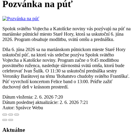
Pozvánka na púť
Spolok svätého Vojtecha a Katolícke noviny vás pozývajú na púť na
mariánske pútnické miesto Staré Hory, ktorá sa uskutoční 6. júna
2026. Program obsahuje modlitbu, svätú omšu a prednášku.
Dňa 6. júna 2026 sa na mariánskom pútnickom mieste Staré Hory
uskutoční púť, na ktorú vás srdečne pozýva Spolok svätého
Vojtecha a Katolícke noviny. Program začne o 9:45 modlitbou
posvätného ruženca, nasleduje slávnostná svätá omša, ktorú bude
celebrovať Ivan Šulík. O 11:30 sa uskutoční prednáška sestry
Veroniky Barátovej na tému 'Bohatstvo chudoby svätého Františka'.
Púť vyvrcholí koncertom Felice band o 13:00. Príďte zažiť
duchovný deň v krásnom prostredí.
Dátum vloženia:
2. 6. 2026 7:20
Dátum poslednej aktualizácie:
2. 6. 2026 7:21
Autor:
Správce Webu
Aktuálne