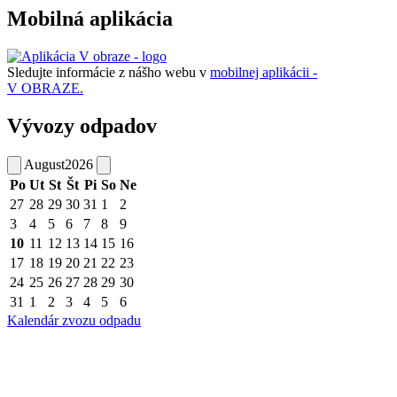
Mobilná aplikácia
Sledujte informácie z nášho webu v
mobilnej aplikácii -
V OBRAZE.
Vývozy odpadov
August
2026
Po
Ut
St
Št
Pi
So
Ne
27
28
29
30
31
1
2
3
4
5
6
7
8
9
10
11
12
13
14
15
16
17
18
19
20
21
22
23
24
25
26
27
28
29
30
31
1
2
3
4
5
6
Kalendár zvozu odpadu