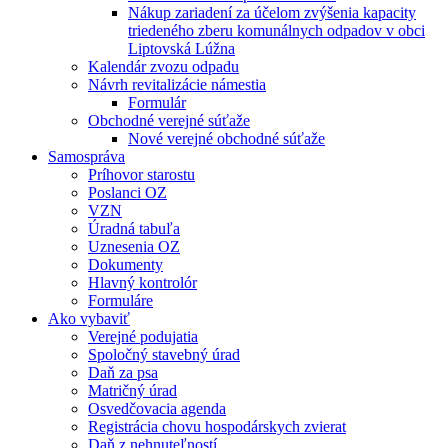
Nákup zariadení za účelom zvýšenia kapacity
triedeného zberu komunálnych odpadov v obci
Liptovská Lúžna
Kalendár zvozu odpadu
Návrh revitalizácie námestia
Formulár
Obchodné verejné súťaže
Nové verejné obchodné súťaže
Samospráva
Príhovor starostu
Poslanci OZ
VZN
Úradná tabuľa
Uznesenia OZ
Dokumenty
Hlavný kontrolór
Formuláre
Ako vybaviť
Verejné podujatia
Spoločný stavebný úrad
Daň za psa
Matričný úrad
Osvedčovacia agenda
Registrácia chovu hospodárskych zvierat
Daň z nehnuteľností