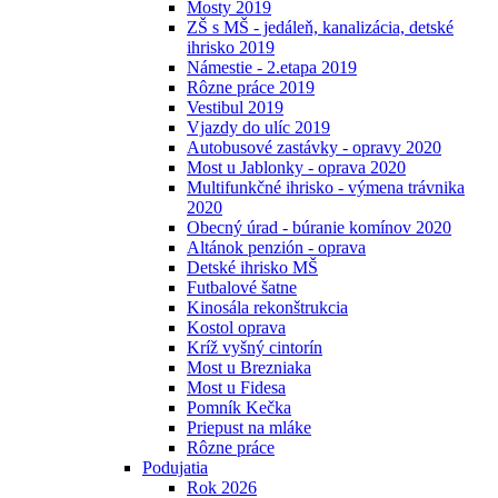
Mosty 2019
ZŠ s MŠ - jedáleň, kanalizácia, detské
ihrisko 2019
Námestie - 2.etapa 2019
Rôzne práce 2019
Vestibul 2019
Vjazdy do ulíc 2019
Autobusové zastávky - opravy 2020
Most u Jablonky - oprava 2020
Multifunkčné ihrisko - výmena trávnika
2020
Obecný úrad - búranie komínov 2020
Altánok penzión - oprava
Detské ihrisko MŠ
Futbalové šatne
Kinosála rekonštrukcia
Kostol oprava
Kríž vyšný cintorín
Most u Brezniaka
Most u Fidesa
Pomník Kečka
Priepust na mláke
Rôzne práce
Podujatia
Rok 2026