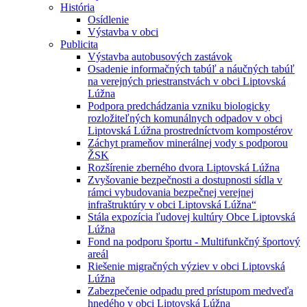
História
Osídlenie
Výstavba v obci
Publicita
Výstavba autobusových zastávok
Osadenie informačných tabúľ a náučných tabúľ
na verejných priestranstvách v obci Liptovská
Lúžna
Podpora predchádzania vzniku biologicky
rozložiteľných komunálnych odpadov v obci
Liptovská Lúžna prostredníctvom kompostérov
Záchyt prameňov minerálnej vody s podporou
ŽSK
Rozšírenie zberného dvora Liptovská Lúžna
Zvyšovanie bezpečnosti a dostupnosti sídla v
rámci vybudovania bezpečnej verejnej
infraštruktúry v obci Liptovská Lúžna“
Stála expozícia ľudovej kultúry Obce Liptovská
Lúžna
Fond na podporu športu - Multifunkčný športový
areál
Riešenie migračných výziev v obci Liptovská
Lúžna
Zabezpečenie odpadu pred prístupom medveďa
hnedého v obci Liptovská Lúžna