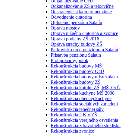
Odkanalizovanie OcÚ
Odkanalizovanie ZŠ a telocvične
Odstránenie skladu pri penzióne
Odvodnenie cintorína
Oplotenie penziónu Salatín
Oprava mostov
Oprava nižného cintorína a zvonice
Oprava podlahy ZŠ 2016
Oprava strechy budovy ZŠ
Parkovisko pred penziónom Salatín
Prístavba penziónu Salatín
Protipožiarny potok
Rekonštrukcia budovy MŠ
Rekonštrukcia budovy OcÚ
Rekonštrukcia budovy u Brezniaka
Rekonštrukcia budovy ZŠ
Rekonštrukcia kotolní ZŠ, MŠ, OcÚ
Rekonštrukcia kuchyne MŠ 2008
Rekonštrukcia obecnej kuchyne
Rekonštrukcia sociálnych zariadení
Rekonštrukcia tenečnej sály
Rekonštrukcia UK v ZŠ
Rekonštrukcia verejného osvetlenia
Rekonštrukcia zdravotného strediska
Rekonštrukcia zvonice