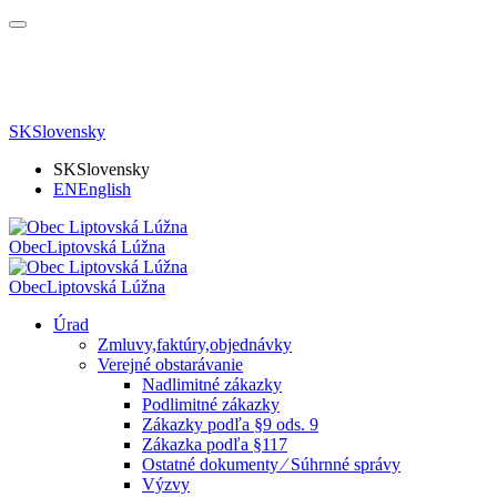
SK
Slovensky
SK
Slovensky
EN
English
Obec
Liptovská Lúžna
Obec
Liptovská Lúžna
Úrad
Zmluvy,faktúry,objednávky
Verejné obstarávanie
Nadlimitné zákazky
Podlimitné zákazky
Zákazky podľa §9 ods. 9
Zákazka podľa §117
Ostatné dokumenty ⁄ Súhrnné správy
Výzvy