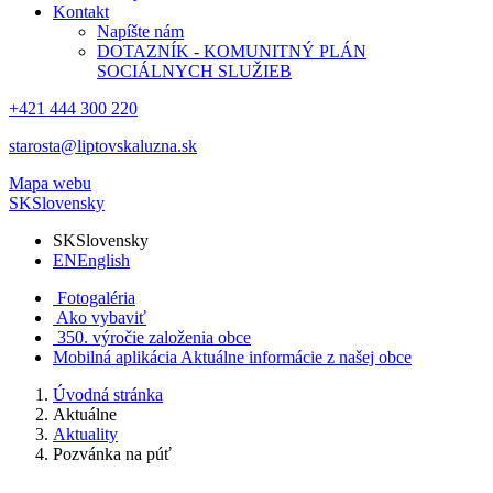
Kontakt
Napíšte nám
DOTAZNÍK - KOMUNITNÝ PLÁN
SOCIÁLNYCH SLUŽIEB
+421 444 300 220
starosta@liptovskaluzna.sk
Mapa webu
SK
Slovensky
SK
Slovensky
EN
English
Fotogaléria
Ako vybaviť
350. výročie založenia obce
Mobilná aplikácia
Aktuálne informácie z našej obce
Úvodná stránka
Aktuálne
Aktuality
Pozvánka na púť