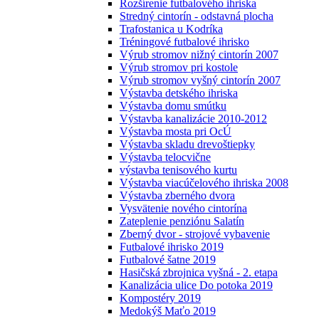
Rozšírenie futbalového ihriska
Stredný cintorín - odstavná plocha
Trafostanica u Kodríka
Tréningové futbalové ihrisko
Výrub stromov nižný cintorín 2007
Výrub stromov pri kostole
Výrub stromov vyšný cintorín 2007
Výstavba detského ihriska
Výstavba domu smútku
Výstavba kanalizácie 2010-2012
Výstavba mosta pri OcÚ
Výstavba skladu drevoštiepky
Výstavba telocvične
výstavba tenisového kurtu
Výstavba viacúčelového ihriska 2008
Výstavba zberného dvora
Vysvätenie nového cintorína
Zateplenie penziónu Salatín
Zberný dvor - strojové vybavenie
Futbalové ihrisko 2019
Futbalové šatne 2019
Hasičská zbrojnica vyšná - 2. etapa
Kanalizácia ulice Do potoka 2019
Kompostéry 2019
Medokýš Maťo 2019