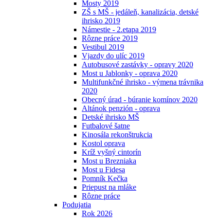
Mosty 2019
ZŠ s MŠ - jedáleň, kanalizácia, detské
ihrisko 2019
Námestie - 2.etapa 2019
Rôzne práce 2019
Vestibul 2019
Vjazdy do ulíc 2019
Autobusové zastávky - opravy 2020
Most u Jablonky - oprava 2020
Multifunkčné ihrisko - výmena trávnika
2020
Obecný úrad - búranie komínov 2020
Altánok penzión - oprava
Detské ihrisko MŠ
Futbalové šatne
Kinosála rekonštrukcia
Kostol oprava
Kríž vyšný cintorín
Most u Brezniaka
Most u Fidesa
Pomník Kečka
Priepust na mláke
Rôzne práce
Podujatia
Rok 2026