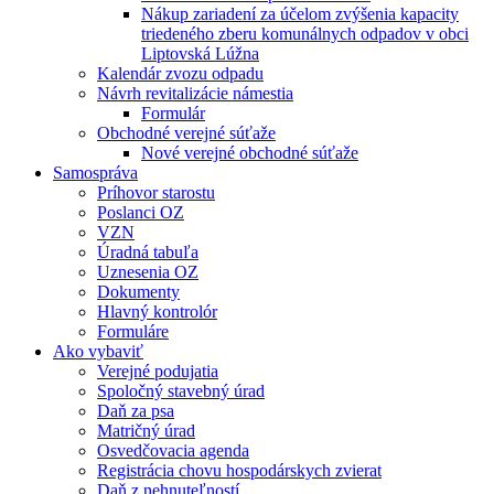
Nákup zariadení za účelom zvýšenia kapacity
triedeného zberu komunálnych odpadov v obci
Liptovská Lúžna
Kalendár zvozu odpadu
Návrh revitalizácie námestia
Formulár
Obchodné verejné súťaže
Nové verejné obchodné súťaže
Samospráva
Príhovor starostu
Poslanci OZ
VZN
Úradná tabuľa
Uznesenia OZ
Dokumenty
Hlavný kontrolór
Formuláre
Ako vybaviť
Verejné podujatia
Spoločný stavebný úrad
Daň za psa
Matričný úrad
Osvedčovacia agenda
Registrácia chovu hospodárskych zvierat
Daň z nehnuteľností