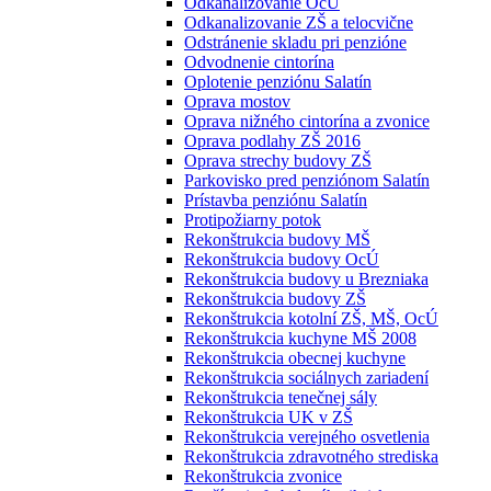
Odkanalizovanie OcÚ
Odkanalizovanie ZŠ a telocvične
Odstránenie skladu pri penzióne
Odvodnenie cintorína
Oplotenie penziónu Salatín
Oprava mostov
Oprava nižného cintorína a zvonice
Oprava podlahy ZŠ 2016
Oprava strechy budovy ZŠ
Parkovisko pred penziónom Salatín
Prístavba penziónu Salatín
Protipožiarny potok
Rekonštrukcia budovy MŠ
Rekonštrukcia budovy OcÚ
Rekonštrukcia budovy u Brezniaka
Rekonštrukcia budovy ZŠ
Rekonštrukcia kotolní ZŠ, MŠ, OcÚ
Rekonštrukcia kuchyne MŠ 2008
Rekonštrukcia obecnej kuchyne
Rekonštrukcia sociálnych zariadení
Rekonštrukcia tenečnej sály
Rekonštrukcia UK v ZŠ
Rekonštrukcia verejného osvetlenia
Rekonštrukcia zdravotného strediska
Rekonštrukcia zvonice