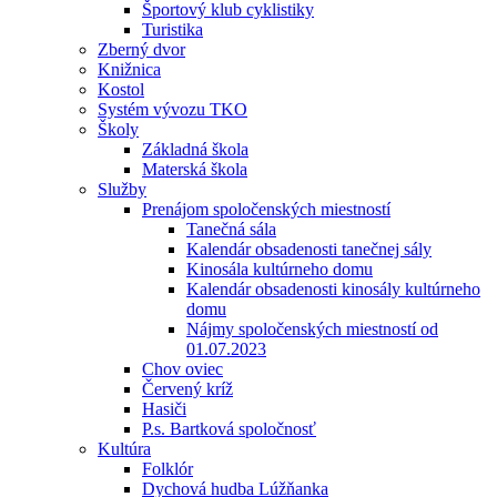
Športový klub cyklistiky
Turistika
Zberný dvor
Knižnica
Kostol
Systém vývozu TKO
Školy
Základná škola
Materská škola
Služby
Prenájom spoločenských miestností
Tanečná sála
Kalendár obsadenosti tanečnej sály
Kinosála kultúrneho domu
Kalendár obsadenosti kinosály kultúrneho
domu
Nájmy spoločenských miestností od
01.07.2023
Chov oviec
Červený kríž
Hasiči
P.s. Bartková spoločnosť
Kultúra
Folklór
Dychová hudba Lúžňanka