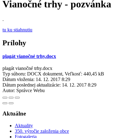
Vianočné trhy - pozvánka
.
tu ku stiahnutiu
Prílohy
plagát vianočné trhy.docx
plagát vianočné trhy.docx
Typ súboru: DOCX dokument, Veľkosť: 440,45 kB
Dátum vloženia:
14. 12. 2017 8:29
Dátum poslednej aktualizácie:
14. 12. 2017 8:29
Autor:
Správce Webu
Aktuálne
Aktuality
350. výročie založenia obce
Fotogaleria