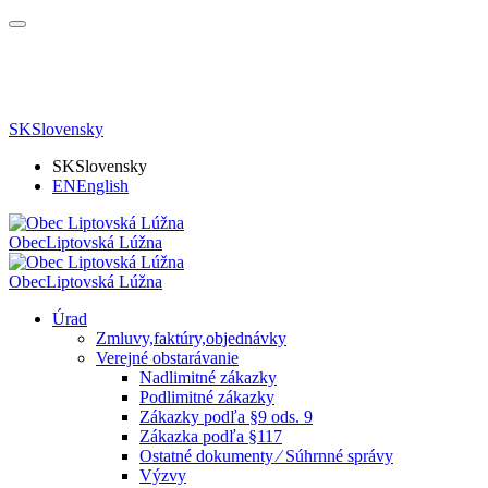
SK
Slovensky
SK
Slovensky
EN
English
Obec
Liptovská Lúžna
Obec
Liptovská Lúžna
Úrad
Zmluvy,faktúry,objednávky
Verejné obstarávanie
Nadlimitné zákazky
Podlimitné zákazky
Zákazky podľa §9 ods. 9
Zákazka podľa §117
Ostatné dokumenty ⁄ Súhrnné správy
Výzvy