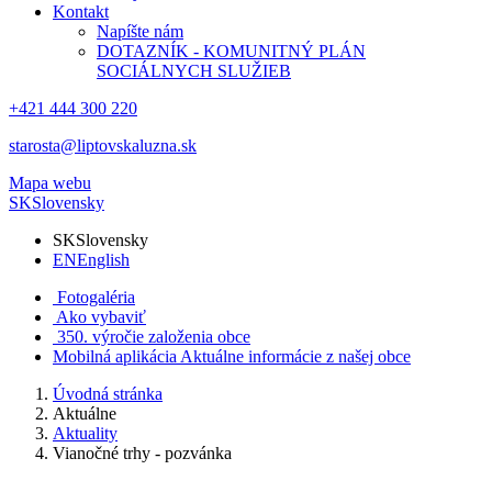
Kontakt
Napíšte nám
DOTAZNÍK - KOMUNITNÝ PLÁN
SOCIÁLNYCH SLUŽIEB
+421 444 300 220
starosta@liptovskaluzna.sk
Mapa webu
SK
Slovensky
SK
Slovensky
EN
English
Fotogaléria
Ako vybaviť
350. výročie založenia obce
Mobilná aplikácia
Aktuálne informácie z našej obce
Úvodná stránka
Aktuálne
Aktuality
Vianočné trhy - pozvánka