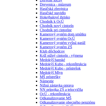
Drevené sochy
Drevenica - múzeum
Hasičská zbrojnica
Hasičské stavidlo
Hokejbalové ihrisko
Chodník k OcÚ
Chodník nový cintorín
Chodník pri cintoríne
Kamerový systém dom smútku
Kamerový systém OcÚ
Kamerový systém vyšná garáž
Kamerový systém ZŠ
Klub dôchodcov
Kríž nižný cintorín - výmena
Medokýš banské
Medokýš Kubo - rekonštrukcia
Medokýš Kubo - prístrešok
Medokýš Mlyn
MŠ prístrešky
Námestie
Nižná zástavka oprava
NN prípojka ZŠ a telocvičňa
OcÚ - rekonštrukcia
Odkanalizovanie MŠ
Odkanalizovanie obecného penziónu