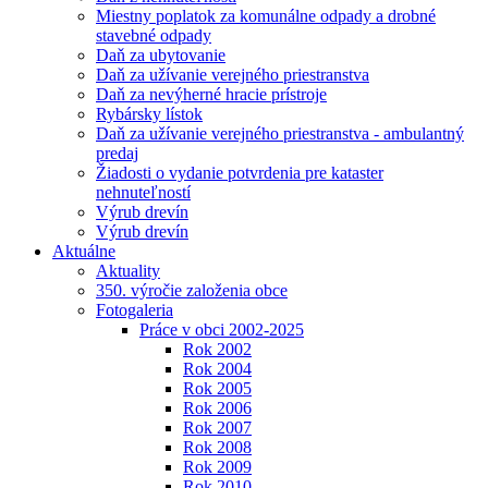
Miestny poplatok za komunálne odpady a drobné
stavebné odpady
Daň za ubytovanie
Daň za užívanie verejného priestranstva
Daň za nevýherné hracie prístroje
Rybársky lístok
Daň za užívanie verejného priestranstva - ambulantný
predaj
Žiadosti o vydanie potvrdenia pre kataster
nehnuteľností
Výrub drevín
Výrub drevín
Aktuálne
Aktuality
350. výročie založenia obce
Fotogaleria
Práce v obci 2002-2025
Rok 2002
Rok 2004
Rok 2005
Rok 2006
Rok 2007
Rok 2008
Rok 2009
Rok 2010