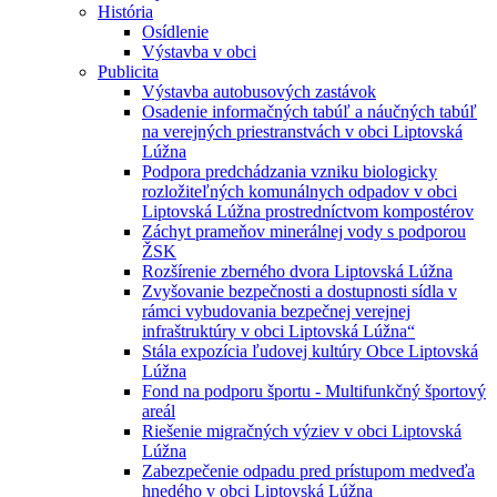
História
Osídlenie
Výstavba v obci
Publicita
Výstavba autobusových zastávok
Osadenie informačných tabúľ a náučných tabúľ
na verejných priestranstvách v obci Liptovská
Lúžna
Podpora predchádzania vzniku biologicky
rozložiteľných komunálnych odpadov v obci
Liptovská Lúžna prostredníctvom kompostérov
Záchyt prameňov minerálnej vody s podporou
ŽSK
Rozšírenie zberného dvora Liptovská Lúžna
Zvyšovanie bezpečnosti a dostupnosti sídla v
rámci vybudovania bezpečnej verejnej
infraštruktúry v obci Liptovská Lúžna“
Stála expozícia ľudovej kultúry Obce Liptovská
Lúžna
Fond na podporu športu - Multifunkčný športový
areál
Riešenie migračných výziev v obci Liptovská
Lúžna
Zabezpečenie odpadu pred prístupom medveďa
hnedého v obci Liptovská Lúžna