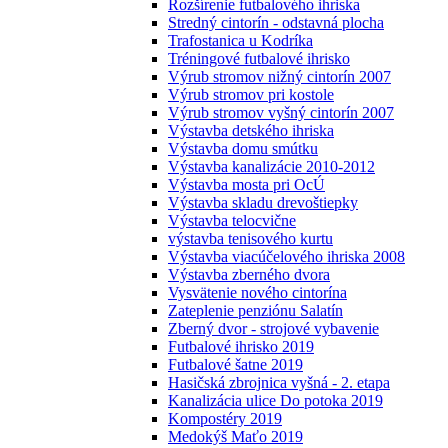
Rozšírenie futbalového ihriska
Stredný cintorín - odstavná plocha
Trafostanica u Kodríka
Tréningové futbalové ihrisko
Výrub stromov nižný cintorín 2007
Výrub stromov pri kostole
Výrub stromov vyšný cintorín 2007
Výstavba detského ihriska
Výstavba domu smútku
Výstavba kanalizácie 2010-2012
Výstavba mosta pri OcÚ
Výstavba skladu drevoštiepky
Výstavba telocvične
výstavba tenisového kurtu
Výstavba viacúčelového ihriska 2008
Výstavba zberného dvora
Vysvätenie nového cintorína
Zateplenie penziónu Salatín
Zberný dvor - strojové vybavenie
Futbalové ihrisko 2019
Futbalové šatne 2019
Hasičská zbrojnica vyšná - 2. etapa
Kanalizácia ulice Do potoka 2019
Kompostéry 2019
Medokýš Maťo 2019