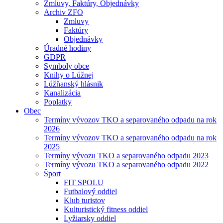
Zmluvy, Faktúry, Objednávky
Archiv ZFO
Zmluvy
Faktúry
Objednávky
Úradné hodiny
GDPR
Symboly obce
Knihy o Lúžnej
Lúžňanský hlásnik
Kanalizácia
Poplatky
Obec
Termíny vývozov TKO a separovaného odpadu na rok
2026
Termíny vývozov TKO a separovaného odpadu na rok
2025
Termíny vývozu TKO a separovaného odpadu 2023
Termíny vývozu TKO a separovaného odpadu 2022
Šport
FIT SPOLU
Futbalový oddiel
Klub turistov
Kulturistický fitness oddiel
Lyžiarsky oddiel