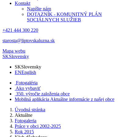
Kontakt
Napíšte nám
DOTAZNÍK - KOMUNITNÝ PLÁN
SOCIÁLNYCH SLUŽIEB
+421 444 300 220
starosta@liptovskaluzna.sk
Mapa webu
SK
Slovensky
SK
Slovensky
EN
English
Fotogaléria
Ako vybaviť
350. výročie založenia obce
Mobilná aplikácia
Aktuálne informácie z našej obce
Úvodná stránka
Aktuálne
Fotogaleria
Práce v obci 2002-2025
Rok 2015