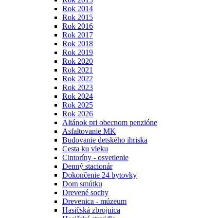
Rok 2014
Rok 2015
Rok 2016
Rok 2017
Rok 2018
Rok 2019
Rok 2020
Rok 2021
Rok 2022
Rok 2023
Rok 2024
Rok 2025
Rok 2026
Altánok pri obecnom penzióne
Asfaltovanie MK
Budovanie detského ihriska
Cesta ku vleku
Cintoríny - osvetlenie
Denný stacionár
Dokončenie 24 bytovky
Dom smútku
Drevené sochy
Drevenica - múzeum
Hasičská zbrojnica