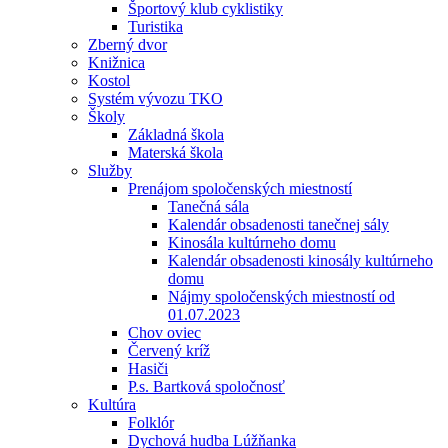
Športový klub cyklistiky
Turistika
Zberný dvor
Knižnica
Kostol
Systém vývozu TKO
Školy
Základná škola
Materská škola
Služby
Prenájom spoločenských miestností
Tanečná sála
Kalendár obsadenosti tanečnej sály
Kinosála kultúrneho domu
Kalendár obsadenosti kinosály kultúrneho
domu
Nájmy spoločenských miestností od
01.07.2023
Chov oviec
Červený kríž
Hasiči
P.s. Bartková spoločnosť
Kultúra
Folklór
Dychová hudba Lúžňanka