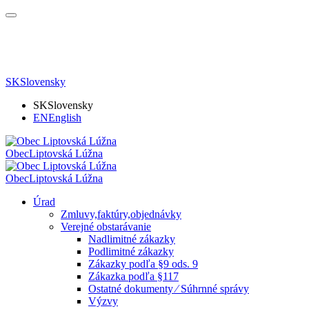
SK
Slovensky
SK
Slovensky
EN
English
Obec
Liptovská Lúžna
Obec
Liptovská Lúžna
Úrad
Zmluvy,faktúry,objednávky
Verejné obstarávanie
Nadlimitné zákazky
Podlimitné zákazky
Zákazky podľa §9 ods. 9
Zákazka podľa §117
Ostatné dokumenty ⁄ Súhrnné správy
Výzvy