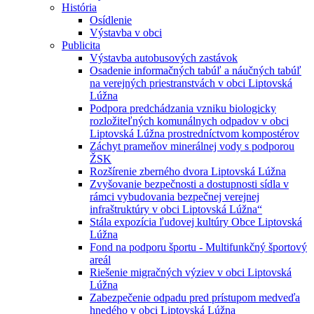
História
Osídlenie
Výstavba v obci
Publicita
Výstavba autobusových zastávok
Osadenie informačných tabúľ a náučných tabúľ
na verejných priestranstvách v obci Liptovská
Lúžna
Podpora predchádzania vzniku biologicky
rozložiteľných komunálnych odpadov v obci
Liptovská Lúžna prostredníctvom kompostérov
Záchyt prameňov minerálnej vody s podporou
ŽSK
Rozšírenie zberného dvora Liptovská Lúžna
Zvyšovanie bezpečnosti a dostupnosti sídla v
rámci vybudovania bezpečnej verejnej
infraštruktúry v obci Liptovská Lúžna“
Stála expozícia ľudovej kultúry Obce Liptovská
Lúžna
Fond na podporu športu - Multifunkčný športový
areál
Riešenie migračných výziev v obci Liptovská
Lúžna
Zabezpečenie odpadu pred prístupom medveďa
hnedého v obci Liptovská Lúžna