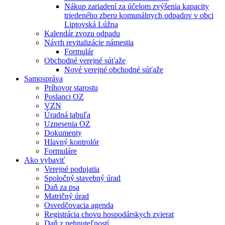
Nákup zariadení za účelom zvýšenia kapacity
triedeného zberu komunálnych odpadov v obci
Liptovská Lúžna
Kalendár zvozu odpadu
Návrh revitalizácie námestia
Formulár
Obchodné verejné súťaže
Nové verejné obchodné súťaže
Samospráva
Príhovor starostu
Poslanci OZ
VZN
Úradná tabuľa
Uznesenia OZ
Dokumenty
Hlavný kontrolór
Formuláre
Ako vybaviť
Verejné podujatia
Spoločný stavebný úrad
Daň za psa
Matričný úrad
Osvedčovacia agenda
Registrácia chovu hospodárskych zvierat
Daň z nehnuteľností