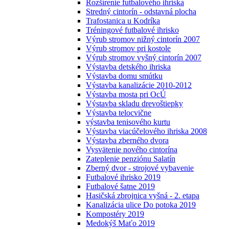
Rozšírenie futbalového ihriska
Stredný cintorín - odstavná plocha
Trafostanica u Kodríka
Tréningové futbalové ihrisko
Výrub stromov nižný cintorín 2007
Výrub stromov pri kostole
Výrub stromov vyšný cintorín 2007
Výstavba detského ihriska
Výstavba domu smútku
Výstavba kanalizácie 2010-2012
Výstavba mosta pri OcÚ
Výstavba skladu drevoštiepky
Výstavba telocvične
výstavba tenisového kurtu
Výstavba viacúčelového ihriska 2008
Výstavba zberného dvora
Vysvätenie nového cintorína
Zateplenie penziónu Salatín
Zberný dvor - strojové vybavenie
Futbalové ihrisko 2019
Futbalové šatne 2019
Hasičská zbrojnica vyšná - 2. etapa
Kanalizácia ulice Do potoka 2019
Kompostéry 2019
Medokýš Maťo 2019