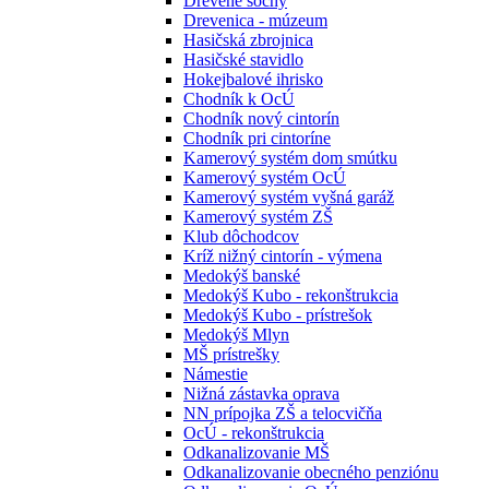
Drevené sochy
Drevenica - múzeum
Hasičská zbrojnica
Hasičské stavidlo
Hokejbalové ihrisko
Chodník k OcÚ
Chodník nový cintorín
Chodník pri cintoríne
Kamerový systém dom smútku
Kamerový systém OcÚ
Kamerový systém vyšná garáž
Kamerový systém ZŠ
Klub dôchodcov
Kríž nižný cintorín - výmena
Medokýš banské
Medokýš Kubo - rekonštrukcia
Medokýš Kubo - prístrešok
Medokýš Mlyn
MŠ prístrešky
Námestie
Nižná zástavka oprava
NN prípojka ZŠ a telocvičňa
OcÚ - rekonštrukcia
Odkanalizovanie MŠ
Odkanalizovanie obecného penziónu