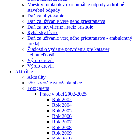
Miestny poplatok za komunálne odpady a drobné
stavebné odpady
Daň za ubytovanie
Daň za užívanie verejného priestranstva
Daň za nevýherné hracie prístroje
Rybársky lístok
Daň za užívanie verejného priestranstva - ambulantný
predaj
Žiadosti o vydanie potvrdenia pre kataster
nehnuteľností
Výrub drevín
Výrub drevín
Aktuálne
Aktuality
350. výročie založenia obce
Fotogaleria
Práce v obci 2002-2025
Rok 2002
Rok 2004
Rok 2005
Rok 2006
Rok 2007
Rok 2008
Rok 2009
Rok 2010