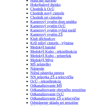
Hasičské stavidlo
Hokejbalové ihrisko
Chodník k OcÚ
Chodník nový cintorín
Chodník pri cintoríne
Kamerový systém dom smútku
Kamerový systém OcÚ
Kamerový systém vyšná garáž
Kamerový systém ZŠ
Klub dôchodcov
Kríž nižný cintorín - výmena
Medokýš banské
Medokýš Kubo - rekonštrukcia
Medokýš Kubo - prístrešok
Medokýš Mlyn
MŠ prístrešky
Námestie
Nižná zástavka oprava
NN prípojka ZŠ a telocvičňa
OcÚ - rekonštrukcia
Odkanalizovanie MŠ
Odkanalizovanie obecného penziónu
Odkanalizovanie OcÚ
Odkanalizovanie ZŠ a telocvične
Odstránenie skladu pri penzióne