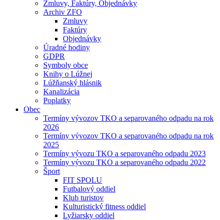
Zmluvy, Faktúry, Objednávky
Archiv ZFO
Zmluvy
Faktúry
Objednávky
Úradné hodiny
GDPR
Symboly obce
Knihy o Lúžnej
Lúžňanský hlásnik
Kanalizácia
Poplatky
Obec
Termíny vývozov TKO a separovaného odpadu na rok
2026
Termíny vývozov TKO a separovaného odpadu na rok
2025
Termíny vývozu TKO a separovaného odpadu 2023
Termíny vývozu TKO a separovaného odpadu 2022
Šport
FIT SPOLU
Futbalový oddiel
Klub turistov
Kulturistický fitness oddiel
Lyžiarsky oddiel