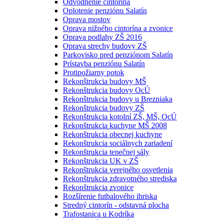
Odvodnenie cintorína
Oplotenie penziónu Salatín
Oprava mostov
Oprava nižného cintorína a zvonice
Oprava podlahy ZŠ 2016
Oprava strechy budovy ZŠ
Parkovisko pred penziónom Salatín
Prístavba penziónu Salatín
Protipožiarny potok
Rekonštrukcia budovy MŠ
Rekonštrukcia budovy OcÚ
Rekonštrukcia budovy u Brezniaka
Rekonštrukcia budovy ZŠ
Rekonštrukcia kotolní ZŠ, MŠ, OcÚ
Rekonštrukcia kuchyne MŠ 2008
Rekonštrukcia obecnej kuchyne
Rekonštrukcia sociálnych zariadení
Rekonštrukcia tenečnej sály
Rekonštrukcia UK v ZŠ
Rekonštrukcia verejného osvetlenia
Rekonštrukcia zdravotného strediska
Rekonštrukcia zvonice
Rozšírenie futbalového ihriska
Stredný cintorín - odstavná plocha
Trafostanica u Kodríka