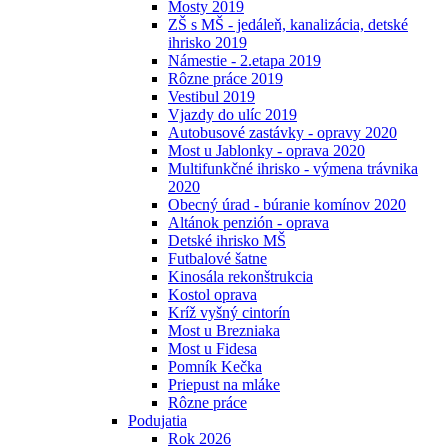
Mosty 2019
ZŠ s MŠ - jedáleň, kanalizácia, detské
ihrisko 2019
Námestie - 2.etapa 2019
Rôzne práce 2019
Vestibul 2019
Vjazdy do ulíc 2019
Autobusové zastávky - opravy 2020
Most u Jablonky - oprava 2020
Multifunkčné ihrisko - výmena trávnika
2020
Obecný úrad - búranie komínov 2020
Altánok penzión - oprava
Detské ihrisko MŠ
Futbalové šatne
Kinosála rekonštrukcia
Kostol oprava
Kríž vyšný cintorín
Most u Brezniaka
Most u Fidesa
Pomník Kečka
Priepust na mláke
Rôzne práce
Podujatia
Rok 2026