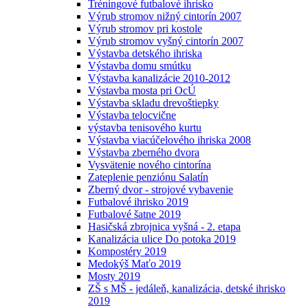
Tréningové futbalové ihrisko
Výrub stromov nižný cintorín 2007
Výrub stromov pri kostole
Výrub stromov vyšný cintorín 2007
Výstavba detského ihriska
Výstavba domu smútku
Výstavba kanalizácie 2010-2012
Výstavba mosta pri OcÚ
Výstavba skladu drevoštiepky
Výstavba telocvične
výstavba tenisového kurtu
Výstavba viacúčelového ihriska 2008
Výstavba zberného dvora
Vysvätenie nového cintorína
Zateplenie penziónu Salatín
Zberný dvor - strojové vybavenie
Futbalové ihrisko 2019
Futbalové šatne 2019
Hasičská zbrojnica vyšná - 2. etapa
Kanalizácia ulice Do potoka 2019
Kompostéry 2019
Medokýš Maťo 2019
Mosty 2019
ZŠ s MŠ - jedáleň, kanalizácia, detské ihrisko
2019