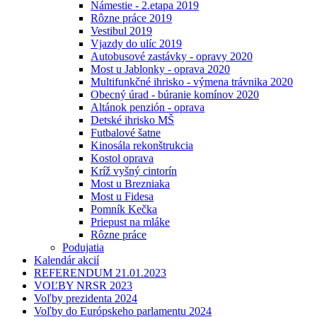
Námestie - 2.etapa 2019
Rôzne práce 2019
Vestibul 2019
Vjazdy do ulíc 2019
Autobusové zastávky - opravy 2020
Most u Jablonky - oprava 2020
Multifunkčné ihrisko - výmena trávnika 2020
Obecný úrad - búranie komínov 2020
Altánok penzión - oprava
Detské ihrisko MŠ
Futbalové šatne
Kinosála rekonštrukcia
Kostol oprava
Kríž vyšný cintorín
Most u Brezniaka
Most u Fidesa
Pomník Kečka
Priepust na mláke
Rôzne práce
Podujatia
Kalendár akcií
REFERENDUM 21.01.2023
VOĽBY NRSR 2023
Voľby prezidenta 2024
Voľby do Európskeho parlamentu 2024