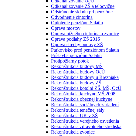
Odkanalizovanie OcÚ
Odkanalizovanie ZŠ a telocvične
Odstránenie skladu pri penzióne
Odvodnenie cintorína
Oplotenie penziónu Salatín
Oprava mostov
Oprava nižného cintorína a zvonice
Oprava podlahy ZŠ 2016
Oprava strechy budovy ZŠ
Parkovisko pred penziónom Salatín
Prístavba penziónu Salatín
Protipožiarny potok
Rekonštrukcia budovy MŠ
Rekonštrukcia budovy OcÚ
Rekonštrukcia budovy u Brezniaka
Rekonštrukcia budovy ZŠ
Rekonštrukcia kotolní ZŠ, MŠ, OcÚ
Rekonštrukcia kuchyne MŠ 2008
Rekonštrukcia obecnej kuchyne
Rekonštrukcia sociálnych zariadení
Rekonštrukcia tenečnej sály
Rekonštrukcia UK v ZŠ
Rekonštrukcia verejného osvetlenia
Rekonštrukcia zdravotného strediska
Rekonštrukcia zvonice