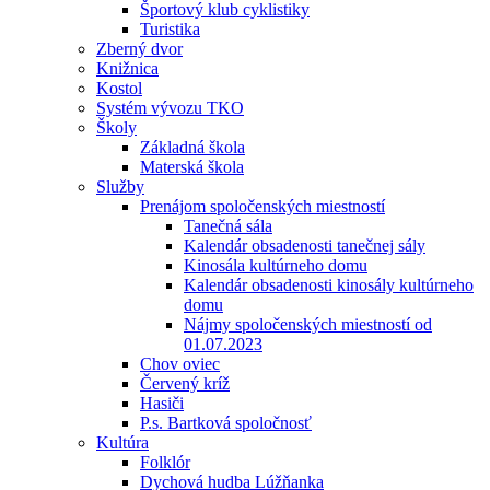
Športový klub cyklistiky
Turistika
Zberný dvor
Knižnica
Kostol
Systém vývozu TKO
Školy
Základná škola
Materská škola
Služby
Prenájom spoločenských miestností
Tanečná sála
Kalendár obsadenosti tanečnej sály
Kinosála kultúrneho domu
Kalendár obsadenosti kinosály kultúrneho
domu
Nájmy spoločenských miestností od
01.07.2023
Chov oviec
Červený kríž
Hasiči
P.s. Bartková spoločnosť
Kultúra
Folklór
Dychová hudba Lúžňanka