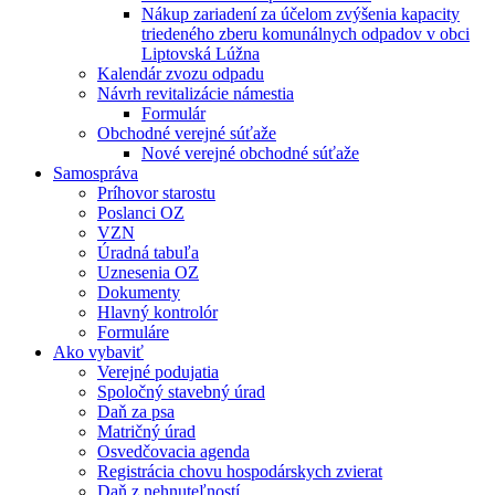
Nákup zariadení za účelom zvýšenia kapacity
triedeného zberu komunálnych odpadov v obci
Liptovská Lúžna
Kalendár zvozu odpadu
Návrh revitalizácie námestia
Formulár
Obchodné verejné súťaže
Nové verejné obchodné súťaže
Samospráva
Príhovor starostu
Poslanci OZ
VZN
Úradná tabuľa
Uznesenia OZ
Dokumenty
Hlavný kontrolór
Formuláre
Ako vybaviť
Verejné podujatia
Spoločný stavebný úrad
Daň za psa
Matričný úrad
Osvedčovacia agenda
Registrácia chovu hospodárskych zvierat
Daň z nehnuteľností