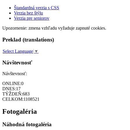
Štandardná verzia s CSS
Verzia bez štýlu
Verzia pre seniorov
Upozornenie: zmena vzhľadu vyžaduje zapnuté cookies.
Preklad (translations)
Select Language
▼
Návštevnosť
Návštevnosť:
ONLINE:
0
DNES:
17
TÝŽDEŇ:
683
CELKOM:
1108521
Fotogaléria
Náhodná fotogaléria