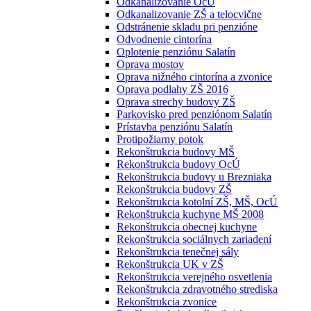
Odkanalizovanie OcÚ
Odkanalizovanie ZŠ a telocvične
Odstránenie skladu pri penzióne
Odvodnenie cintorína
Oplotenie penziónu Salatín
Oprava mostov
Oprava nižného cintorína a zvonice
Oprava podlahy ZŠ 2016
Oprava strechy budovy ZŠ
Parkovisko pred penziónom Salatín
Prístavba penziónu Salatín
Protipožiarny potok
Rekonštrukcia budovy MŠ
Rekonštrukcia budovy OcÚ
Rekonštrukcia budovy u Brezniaka
Rekonštrukcia budovy ZŠ
Rekonštrukcia kotolní ZŠ, MŠ, OcÚ
Rekonštrukcia kuchyne MŠ 2008
Rekonštrukcia obecnej kuchyne
Rekonštrukcia sociálnych zariadení
Rekonštrukcia tenečnej sály
Rekonštrukcia UK v ZŠ
Rekonštrukcia verejného osvetlenia
Rekonštrukcia zdravotného strediska
Rekonštrukcia zvonice