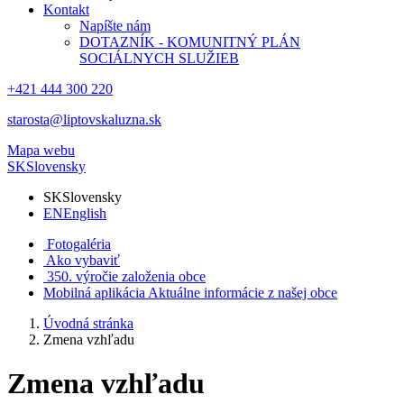
Kontakt
Napíšte nám
DOTAZNÍK - KOMUNITNÝ PLÁN
SOCIÁLNYCH SLUŽIEB
+421 444 300 220
starosta@liptovskaluzna.sk
Mapa webu
SK
Slovensky
SK
Slovensky
EN
English
Fotogaléria
Ako vybaviť
350. výročie založenia obce
Mobilná aplikácia
Aktuálne informácie z našej obce
Úvodná stránka
Zmena vzhľadu
Zmena vzhľadu