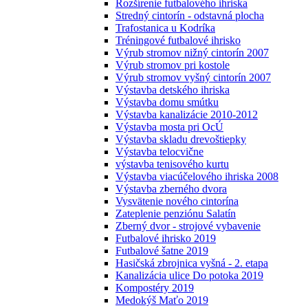
Rozšírenie futbalového ihriska
Stredný cintorín - odstavná plocha
Trafostanica u Kodríka
Tréningové futbalové ihrisko
Výrub stromov nižný cintorín 2007
Výrub stromov pri kostole
Výrub stromov vyšný cintorín 2007
Výstavba detského ihriska
Výstavba domu smútku
Výstavba kanalizácie 2010-2012
Výstavba mosta pri OcÚ
Výstavba skladu drevoštiepky
Výstavba telocvične
výstavba tenisového kurtu
Výstavba viacúčelového ihriska 2008
Výstavba zberného dvora
Vysvätenie nového cintorína
Zateplenie penziónu Salatín
Zberný dvor - strojové vybavenie
Futbalové ihrisko 2019
Futbalové šatne 2019
Hasičská zbrojnica vyšná - 2. etapa
Kanalizácia ulice Do potoka 2019
Kompostéry 2019
Medokýš Maťo 2019