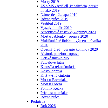
Mosty 2019
ZŠ s MŠ - jedáleň, kanalizácia, detské
ihrisko 2019
Námestie - 2.etapa 2019
Rôzne práce 2019
Vestibul 2019
Vjazdy do ulíc 2019
Autobusové zastávky - opravy 2020
Most u Jablonky - oprava 2020
Multifunkčné ihrisko - výmena trávnika
2020
Obecný úrad - búranie komínov 2020
Altánok penzión - oprava
Detské ihrisko MŠ
Futbalové šatne
Kinosála rekonštrukcia
Kostol oprava
Kríž vyšný cintorín
Most u Brezniaka
Most u Fidesa
Pomník Kečka
Priepust na mláke
Rôzne práce
Podujatia
Rok 2026