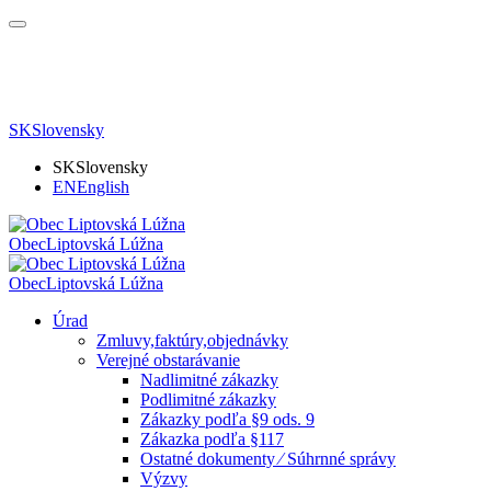
SK
Slovensky
SK
Slovensky
EN
English
Obec
Liptovská Lúžna
Obec
Liptovská Lúžna
Úrad
Zmluvy,faktúry,objednávky
Verejné obstarávanie
Nadlimitné zákazky
Podlimitné zákazky
Zákazky podľa §9 ods. 9
Zákazka podľa §117
Ostatné dokumenty ⁄ Súhrnné správy
Výzvy