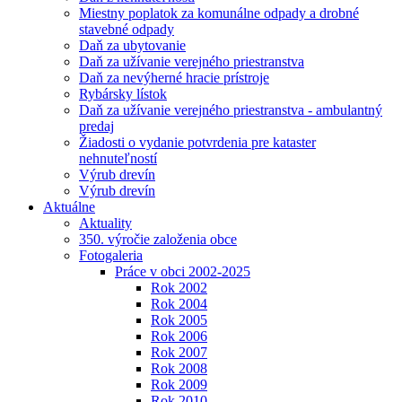
Miestny poplatok za komunálne odpady a drobné
stavebné odpady
Daň za ubytovanie
Daň za užívanie verejného priestranstva
Daň za nevýherné hracie prístroje
Rybársky lístok
Daň za užívanie verejného priestranstva - ambulantný
predaj
Žiadosti o vydanie potvrdenia pre kataster
nehnuteľností
Výrub drevín
Výrub drevín
Aktuálne
Aktuality
350. výročie založenia obce
Fotogaleria
Práce v obci 2002-2025
Rok 2002
Rok 2004
Rok 2005
Rok 2006
Rok 2007
Rok 2008
Rok 2009
Rok 2010