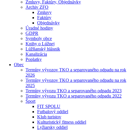
Zmluvy, Faktúry, Objednávky
Archiv ZFO
Zmluvy
Faktúry
Objednávky
Úradné hodiny
GDPR
Symboly obce
Knihy o Lúžnej
Lúžňanský hlásnik
Kanalizácia
Poplatky
Obec
Termíny vývozov TKO a separovaného odpadu na rok
2026
Termíny vývozov TKO a separovaného odpadu na rok
2025
Termíny vývozu TKO a separovaného odpadu 2023
Termíny vývozu TKO a separovaného odpadu 2022
Šport
FIT SPOLU
Futbalový oddiel
Klub turistov
Kulturistický fitness oddiel
Lyžiarsky oddiel