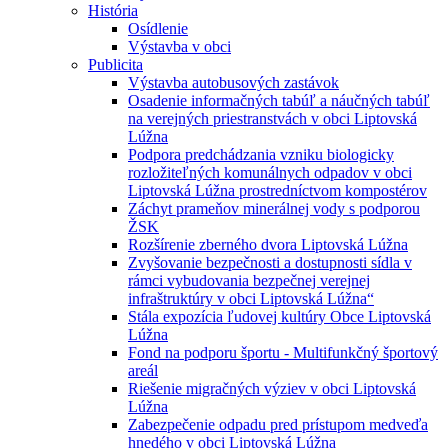
História
Osídlenie
Výstavba v obci
Publicita
Výstavba autobusových zastávok
Osadenie informačných tabúľ a náučných tabúľ
na verejných priestranstvách v obci Liptovská
Lúžna
Podpora predchádzania vzniku biologicky
rozložiteľných komunálnych odpadov v obci
Liptovská Lúžna prostredníctvom kompostérov
Záchyt prameňov minerálnej vody s podporou
ŽSK
Rozšírenie zberného dvora Liptovská Lúžna
Zvyšovanie bezpečnosti a dostupnosti sídla v
rámci vybudovania bezpečnej verejnej
infraštruktúry v obci Liptovská Lúžna“
Stála expozícia ľudovej kultúry Obce Liptovská
Lúžna
Fond na podporu športu - Multifunkčný športový
areál
Riešenie migračných výziev v obci Liptovská
Lúžna
Zabezpečenie odpadu pred prístupom medveďa
hnedého v obci Liptovská Lúžna