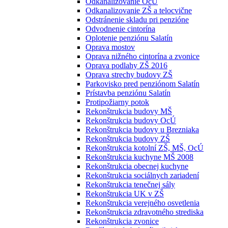
Odkanalizovanie OcÚ
Odkanalizovanie ZŠ a telocvične
Odstránenie skladu pri penzióne
Odvodnenie cintorína
Oplotenie penziónu Salatín
Oprava mostov
Oprava nižného cintorína a zvonice
Oprava podlahy ZŠ 2016
Oprava strechy budovy ZŠ
Parkovisko pred penziónom Salatín
Prístavba penziónu Salatín
Protipožiarny potok
Rekonštrukcia budovy MŠ
Rekonštrukcia budovy OcÚ
Rekonštrukcia budovy u Brezniaka
Rekonštrukcia budovy ZŠ
Rekonštrukcia kotolní ZŠ, MŠ, OcÚ
Rekonštrukcia kuchyne MŠ 2008
Rekonštrukcia obecnej kuchyne
Rekonštrukcia sociálnych zariadení
Rekonštrukcia tenečnej sály
Rekonštrukcia UK v ZŠ
Rekonštrukcia verejného osvetlenia
Rekonštrukcia zdravotného strediska
Rekonštrukcia zvonice