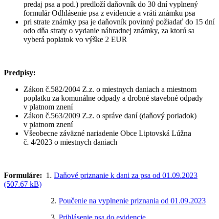
predaj psa a pod.) predloží daňovník do 30 dní vyplnený
formulár Odhlásenie psa z evidencie a vráti známku psa
pri strate známky psa je daňovník povinný požiadať do 15 dní
odo dňa straty o vydanie náhradnej známky, za ktorú sa
vyberá poplatok vo výške 2 EUR
Predpisy:
Zákon č.582/2004 Z.z. o miestnych daniach a miestnom
poplatku za komunálne odpady a drobné stavebné odpady
v platnom znení
Zákon č.563/2009 Z.z. o správe daní (daňový poriadok)
v platnom znení
Všeobecne záväzné nariadenie Obce Liptovská Lúžna
č. 4/2023 o miestnych daniach
Formuláre:
1.
Daňové priznanie k dani za psa od 01.09.2023
(507.67 kB)
2.
Poučenie na vyplnenie priznania od 01.09.2023
3.
Prihlásenie psa do evidencie