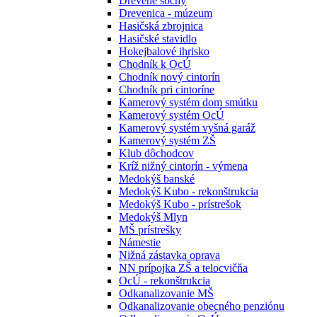
Drevené sochy
Drevenica - múzeum
Hasičská zbrojnica
Hasičské stavidlo
Hokejbalové ihrisko
Chodník k OcÚ
Chodník nový cintorín
Chodník pri cintoríne
Kamerový systém dom smútku
Kamerový systém OcÚ
Kamerový systém vyšná garáž
Kamerový systém ZŠ
Klub dôchodcov
Kríž nižný cintorín - výmena
Medokýš banské
Medokýš Kubo - rekonštrukcia
Medokýš Kubo - prístrešok
Medokýš Mlyn
MŠ prístrešky
Námestie
Nižná zástavka oprava
NN prípojka ZŠ a telocvičňa
OcÚ - rekonštrukcia
Odkanalizovanie MŠ
Odkanalizovanie obecného penziónu