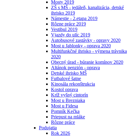
Mosty 2019
ZŠ s MŠ - jedáleň, kanalizácia, detské
ihrisko 2019
Námestie - 2.etapa 2019
Rôzne práce 2019
Vestibul 2019
Vjazdy do ulíc 2019
Autobusové zastávky - opravy 2020
Most u Jablonky - oprava 2020
Multifunkčné ihrisko - výmena trávnika
2020
Obecný úrad - búranie komínov 2020
Altánok penzión - oprava
Detské ihrisko MŠ
Futbalové šatne
Kinosála rekonštrukcia
Kostol oprava
Kríž vyšný cintorín
Most u Brezniaka
Most u Fidesa
Pomník Kečka
Priepust na mláke
Rôzne práce
Podujatia
Rok 2026