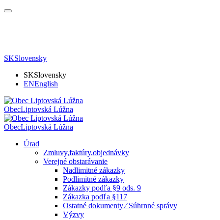
SK
Slovensky
SK
Slovensky
EN
English
Obec
Liptovská Lúžna
Obec
Liptovská Lúžna
Úrad
Zmluvy,faktúry,objednávky
Verejné obstarávanie
Nadlimitné zákazky
Podlimitné zákazky
Zákazky podľa §9 ods. 9
Zákazka podľa §117
Ostatné dokumenty ⁄ Súhrnné správy
Výzvy