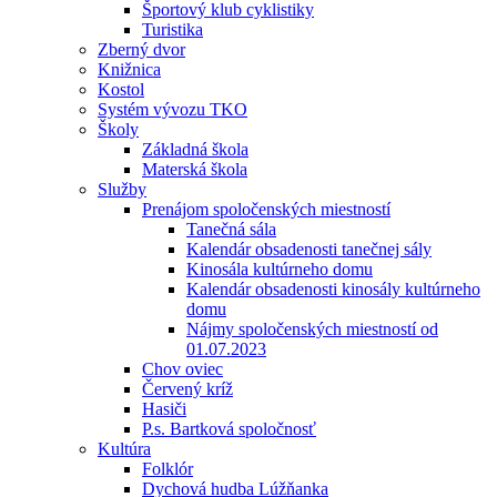
Športový klub cyklistiky
Turistika
Zberný dvor
Knižnica
Kostol
Systém vývozu TKO
Školy
Základná škola
Materská škola
Služby
Prenájom spoločenských miestností
Tanečná sála
Kalendár obsadenosti tanečnej sály
Kinosála kultúrneho domu
Kalendár obsadenosti kinosály kultúrneho
domu
Nájmy spoločenských miestností od
01.07.2023
Chov oviec
Červený kríž
Hasiči
P.s. Bartková spoločnosť
Kultúra
Folklór
Dychová hudba Lúžňanka