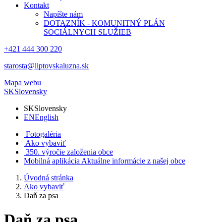
Kontakt
Napíšte nám
DOTAZNÍK - KOMUNITNÝ PLÁN
SOCIÁLNYCH SLUŽIEB
+421 444 300 220
starosta@liptovskaluzna.sk
Mapa webu
SK
Slovensky
SK
Slovensky
EN
English
Fotogaléria
Ako vybaviť
350. výročie založenia obce
Mobilná aplikácia
Aktuálne informácie z našej obce
Úvodná stránka
Ako vybaviť
Daň za psa
Daň za psa