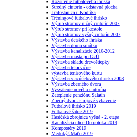
Rozšírenie futbalového ihriska
Stredný cintorín - odstavná plocha
Trafostanica u Kodríka
Tréningové futbalové ihrisko
Výrub stromov nižný cintorín 2007
Výrub stromov pri kostole
Výrub stromov vyšný cintorín 2007
Výstavba detského ihriska
Výstavba domu smútku
Výstavba kanalizácie 2010-2012
Výstavba mosta pri OcÚ
Výstavba skladu drevoštiepky
Výstavba telocvične
výstavba tenisového kurtu
Výstavba viacúčelového ihriska 2008
Výstavba zberného dvora
Vysvätenie nového cintorína
Zateplenie penziónu Salatín
Zberný dvor - strojové vybavenie
Futbalové ihrisko 2019
Futbalové šatne 2019
Hasičská zbrojnica vyšná - 2. etapa
Kanalizácia ulice Do potoka 2019
Kompostéry 2019
Medokýš Maťo 2019