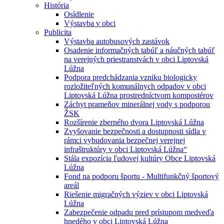
História
Osídlenie
Výstavba v obci
Publicita
Výstavba autobusových zastávok
Osadenie informačných tabúľ a náučných tabúľ
na verejných priestranstvách v obci Liptovská
Lúžna
Podpora predchádzania vzniku biologicky
rozložiteľných komunálnych odpadov v obci
Liptovská Lúžna prostredníctvom kompostérov
Záchyt prameňov minerálnej vody s podporou
ŽSK
Rozšírenie zberného dvora Liptovská Lúžna
Zvyšovanie bezpečnosti a dostupnosti sídla v
rámci vybudovania bezpečnej verejnej
infraštruktúry v obci Liptovská Lúžna“
Stála expozícia ľudovej kultúry Obce Liptovská
Lúžna
Fond na podporu športu - Multifunkčný športový
areál
Riešenie migračných výziev v obci Liptovská
Lúžna
Zabezpečenie odpadu pred prístupom medveďa
hnedého v obci Liptovská Lúžna