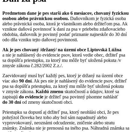
Predmetom dane je pes starší ako 6 mesiacov, chovaný fyzickou
osobou alebo právnickou osobou.
Daňovníkom je fyzická osoba
alebo právnická osoba, ktorá je vlastníkom alebo držiteľom psa. Ak
vznikne daňová povinnosť k dani za psa v priebehu zdaňovacieho
obdobia, daňovník je povinný podať priznanie najneskôr do 30 dní
odo dňa vzniku tejto daňovej povinnosti.
Ak je pes chovaný /držaný/ na území obce Liptovská Lúžna
a nie je nahlásený do evidencie psov, ktorú vedie obec, držiteľ psa
sa dopúšťa priestupku, za ktorý mu môže byť uložená pokuta /v
zmysle zákona č.282/2002 Z.z./.
Zaevidovaný musí byť každý pes, ktorý je držaný na území obce
viac ako
90 dní
. Ak pes nie je nahlásený do evidencie psov, držiteľ
psa sa dopúšťa priestupku, za ktorý mu môže byť uložená pokuta
v zmysle zákona.
Každú zmenu
skutočností a údajov, ktoré sa
zapisujú
do evidencie
je držiteľ psa povinný písomne nahlásiť
do 30 dní
od zmeny skutočnosti obci.
Priestupku sa dopustí aj držiteľ psa, ktorý neohlási obci, že pes
pohrýzol človeka bez toho aby bol sám napadnutý alebo
vyprovokovaný, neoznámi odcudzenie, zničenie alebo stratu
známky. Známka nie je prenosná na iného psa. Náhradná známka sa