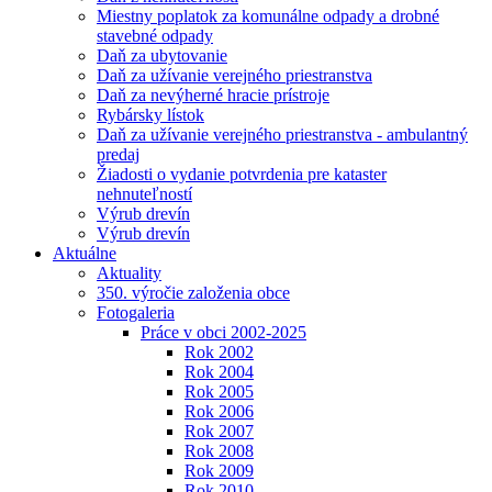
Miestny poplatok za komunálne odpady a drobné
stavebné odpady
Daň za ubytovanie
Daň za užívanie verejného priestranstva
Daň za nevýherné hracie prístroje
Rybársky lístok
Daň za užívanie verejného priestranstva - ambulantný
predaj
Žiadosti o vydanie potvrdenia pre kataster
nehnuteľností
Výrub drevín
Výrub drevín
Aktuálne
Aktuality
350. výročie založenia obce
Fotogaleria
Práce v obci 2002-2025
Rok 2002
Rok 2004
Rok 2005
Rok 2006
Rok 2007
Rok 2008
Rok 2009
Rok 2010