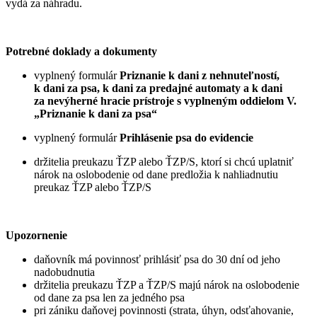
vydá za náhradu.
Potrebné doklady a dokumenty
vyplnený formulár
Priznanie k dani z nehnuteľností,
k dani za psa, k dani za predajné automaty a k dani
za nevýherné hracie prístroje s vyplneným oddielom V.
„Priznanie k dani za psa“
vyplnený formulár
Prihlásenie psa do evidencie
držitelia preukazu ŤZP alebo ŤZP/S, ktorí si chcú uplatniť
nárok na oslobodenie od dane predložia k nahliadnutiu
preukaz ŤZP alebo ŤZP/S
Upozornenie
daňovník má povinnosť prihlásiť psa do 30 dní od jeho
nadobudnutia
držitelia preukazu ŤZP a ŤZP/S majú nárok na oslobodenie
od dane za psa len za jedného psa
pri zániku daňovej povinnosti (strata, úhyn, odsťahovanie,