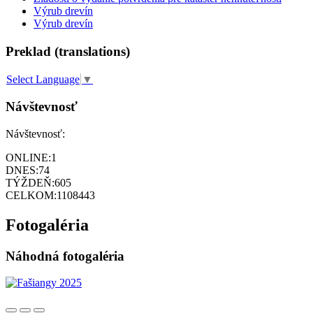
Výrub drevín
Výrub drevín
Preklad (translations)
Select Language
▼
Návštevnosť
Návštevnosť:
ONLINE:
1
DNES:
74
TÝŽDEŇ:
605
CELKOM:
1108443
Fotogaléria
Náhodná fotogaléria