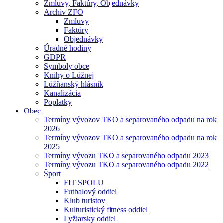
Zmluvy, Faktúry, Objednávky
Archiv ZFO
Zmluvy
Faktúry
Objednávky
Úradné hodiny
GDPR
Symboly obce
Knihy o Lúžnej
Lúžňanský hlásnik
Kanalizácia
Poplatky
Obec
Termíny vývozov TKO a separovaného odpadu na rok
2026
Termíny vývozov TKO a separovaného odpadu na rok
2025
Termíny vývozu TKO a separovaného odpadu 2023
Termíny vývozu TKO a separovaného odpadu 2022
Šport
FIT SPOLU
Futbalový oddiel
Klub turistov
Kulturistický fitness oddiel
Lyžiarsky oddiel