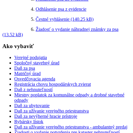
4.
Odhlásenie psa z evidencie
5.
Čestné vyhlásenie (140.25 kB)
6.
Žiadosť o vydanie náhradnej známky za psa
(13.52 kB)
Ako vybaviť
Verejné podujatia
Spoločný stavebný úrad
Daň za psa
Matričný úrad
Osvedčovacia agenda
Registrácia chovu hospodárskych zvierat
Daň z nehnuteľností
Miestny poplatok za komunálne odpady a drobné stavebné
odpady
Daň za ubytovanie
Daň za užívanie verejného priestranstva
Daň za nevýherné hracie prístroje
Rybársky lístok
Daň za užívanie verejného priestranstva - ambulantný predaj
Žiadosti o vydanie potvrdenia pre kataster nehnuteľností