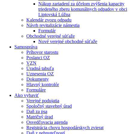
Nákup zariadení za účelom zvýšenia kapacity
triedeného zberu komunálnych odpadov v obci
Liptovská Lúžna
Kalendár zvozu odpadu
Návrh revitalizácie námestia
Formulár
Obchodné verejné súťaže
Nové verejné obchodné súťaže
Samospráva
Príhovor starostu
Poslanci OZ
VZN
Úradná tabuľa
Uznesenia OZ
Dokumenty
Hlavný kontrolór
Formuláre
Ako vybaviť
Verejné podujatia
Spoločný stavebný úrad
Daň za psa
Matričný úrad
Osvedčovacia agenda
Registrácia chovu hospodárskych zvierat
Daň z nehnuteľností