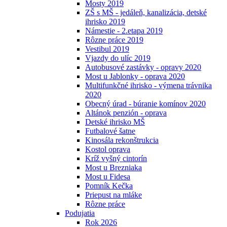
Mosty 2019
ZŠ s MŠ - jedáleň, kanalizácia, detské
ihrisko 2019
Námestie - 2.etapa 2019
Rôzne práce 2019
Vestibul 2019
Vjazdy do ulíc 2019
Autobusové zastávky - opravy 2020
Most u Jablonky - oprava 2020
Multifunkčné ihrisko - výmena trávnika
2020
Obecný úrad - búranie komínov 2020
Altánok penzión - oprava
Detské ihrisko MŠ
Futbalové šatne
Kinosála rekonštrukcia
Kostol oprava
Kríž vyšný cintorín
Most u Brezniaka
Most u Fidesa
Pomník Kečka
Priepust na mláke
Rôzne práce
Podujatia
Rok 2026