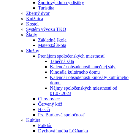
Športový klub cyklistiky
Turistika
Zberný dvor
Knižnica
Kostol
Systém vývozu TKO
Školy
Základná škola
Materská škola
Služby
Prenájom spoločenských miestností
Tanečná sála
Kalendár obsadenosti tanečnej sály
Kinosála kultúrneho domu
Kalendár obsadenosti kinosály kultúrneho
domu
Nájmy spoločenských miestností od
01.07.2023
Chov oviec
Červený kríž
Hasiči
P.s. Bartková spoločnosť
Kultúra
Folklór
Dychová hudba Lúžňanka