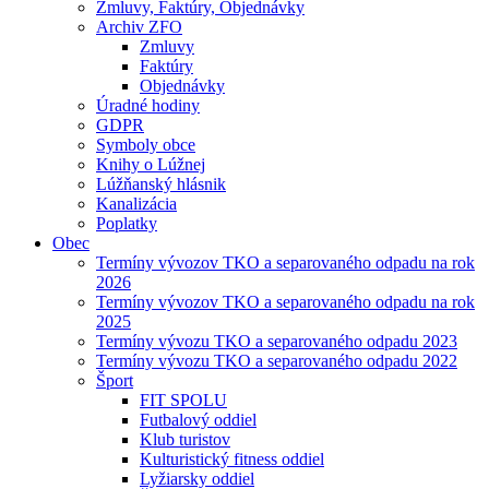
Zmluvy, Faktúry, Objednávky
Archiv ZFO
Zmluvy
Faktúry
Objednávky
Úradné hodiny
GDPR
Symboly obce
Knihy o Lúžnej
Lúžňanský hlásnik
Kanalizácia
Poplatky
Obec
Termíny vývozov TKO a separovaného odpadu na rok
2026
Termíny vývozov TKO a separovaného odpadu na rok
2025
Termíny vývozu TKO a separovaného odpadu 2023
Termíny vývozu TKO a separovaného odpadu 2022
Šport
FIT SPOLU
Futbalový oddiel
Klub turistov
Kulturistický fitness oddiel
Lyžiarsky oddiel