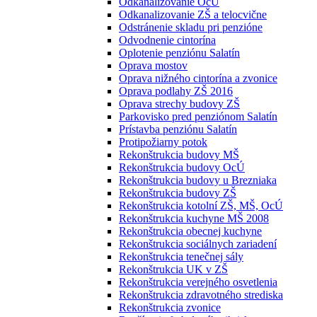
Odkanalizovanie OcÚ
Odkanalizovanie ZŠ a telocvične
Odstránenie skladu pri penzióne
Odvodnenie cintorína
Oplotenie penziónu Salatín
Oprava mostov
Oprava nižného cintorína a zvonice
Oprava podlahy ZŠ 2016
Oprava strechy budovy ZŠ
Parkovisko pred penziónom Salatín
Prístavba penziónu Salatín
Protipožiarny potok
Rekonštrukcia budovy MŠ
Rekonštrukcia budovy OcÚ
Rekonštrukcia budovy u Brezniaka
Rekonštrukcia budovy ZŠ
Rekonštrukcia kotolní ZŠ, MŠ, OcÚ
Rekonštrukcia kuchyne MŠ 2008
Rekonštrukcia obecnej kuchyne
Rekonštrukcia sociálnych zariadení
Rekonštrukcia tenečnej sály
Rekonštrukcia UK v ZŠ
Rekonštrukcia verejného osvetlenia
Rekonštrukcia zdravotného strediska
Rekonštrukcia zvonice