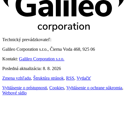
Technický prevádzkovateľ:
Galileo Corporation s.r.o., Čierna Voda 468, 925 06
Kontakt:
Galileo Corporation s.r.o.
Posledná aktualizácia: 8. 8. 2026
Zmena vzhľadu
,
Štruktúra stránok
,
RSS
,
Vytlačiť
Vyhlásenie o prístupnosti
,
Cookies
,
Vyhlásenie o ochrane súkromia
,
Webové sídlo