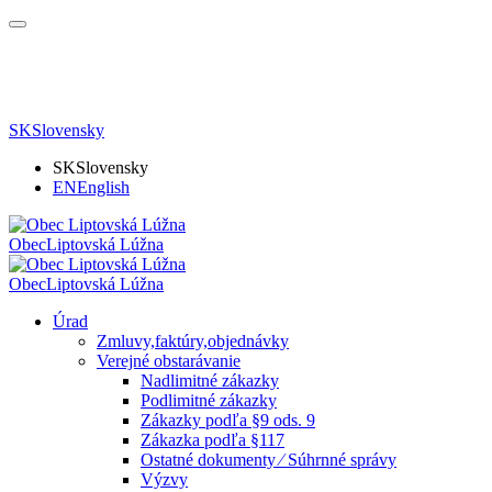
SK
Slovensky
SK
Slovensky
EN
English
Obec
Liptovská Lúžna
Obec
Liptovská Lúžna
Úrad
Zmluvy,faktúry,objednávky
Verejné obstarávanie
Nadlimitné zákazky
Podlimitné zákazky
Zákazky podľa §9 ods. 9
Zákazka podľa §117
Ostatné dokumenty ⁄ Súhrnné správy
Výzvy