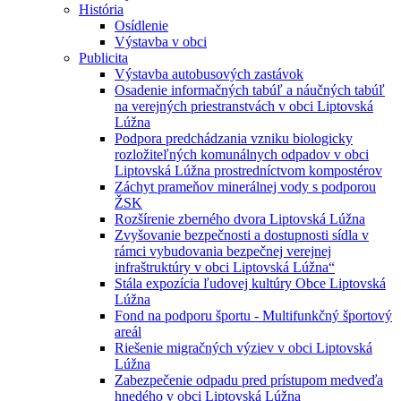
História
Osídlenie
Výstavba v obci
Publicita
Výstavba autobusových zastávok
Osadenie informačných tabúľ a náučných tabúľ
na verejných priestranstvách v obci Liptovská
Lúžna
Podpora predchádzania vzniku biologicky
rozložiteľných komunálnych odpadov v obci
Liptovská Lúžna prostredníctvom kompostérov
Záchyt prameňov minerálnej vody s podporou
ŽSK
Rozšírenie zberného dvora Liptovská Lúžna
Zvyšovanie bezpečnosti a dostupnosti sídla v
rámci vybudovania bezpečnej verejnej
infraštruktúry v obci Liptovská Lúžna“
Stála expozícia ľudovej kultúry Obce Liptovská
Lúžna
Fond na podporu športu - Multifunkčný športový
areál
Riešenie migračných výziev v obci Liptovská
Lúžna
Zabezpečenie odpadu pred prístupom medveďa
hnedého v obci Liptovská Lúžna