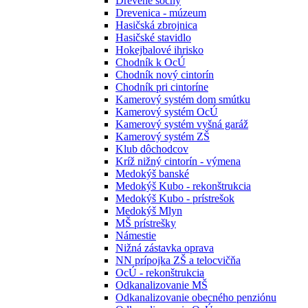
Drevené sochy
Drevenica - múzeum
Hasičská zbrojnica
Hasičské stavidlo
Hokejbalové ihrisko
Chodník k OcÚ
Chodník nový cintorín
Chodník pri cintoríne
Kamerový systém dom smútku
Kamerový systém OcÚ
Kamerový systém vyšná garáž
Kamerový systém ZŠ
Klub dôchodcov
Kríž nižný cintorín - výmena
Medokýš banské
Medokýš Kubo - rekonštrukcia
Medokýš Kubo - prístrešok
Medokýš Mlyn
MŠ prístrešky
Námestie
Nižná zástavka oprava
NN prípojka ZŠ a telocvičňa
OcÚ - rekonštrukcia
Odkanalizovanie MŠ
Odkanalizovanie obecného penziónu