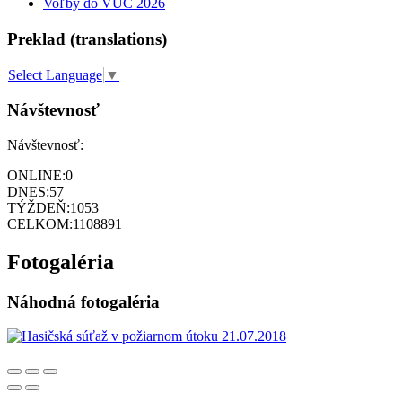
Voľby do VÚC 2026
Preklad (translations)
Select Language
▼
Návštevnosť
Návštevnosť:
ONLINE:
0
DNES:
57
TÝŽDEŇ:
1053
CELKOM:
1108891
Fotogaléria
Náhodná fotogaléria