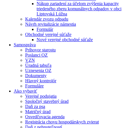
Nákup zariadení za účelom zvýšenia kapacity
triedeného zberu komunálnych odpadov v obci
Liptovská Lúžna
Kalendár zvozu odpadu
Návrh revitalizácie námestia
Formulár
Obchodné verejné súťaže
Nové verejné obchodné súťaže
Samospráva
Príhovor starostu
Poslanci OZ
VZN
Úradná tabuľa
Uznesenia OZ
Dokumenty
Hlavný kontrolór
Formuláre
Ako vybaviť
Verejné podujatia
Spoločný stavebný úrad
Daň za psa
Matričný úrad
Osvedčovacia agenda
Registrácia chovu hospodárskych zvierat
Daň z nehnuteľností