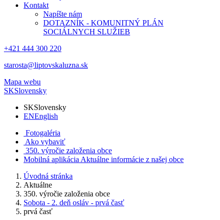
Kontakt
Napíšte nám
DOTAZNÍK - KOMUNITNÝ PLÁN
SOCIÁLNYCH SLUŽIEB
+421 444 300 220
starosta@liptovskaluzna.sk
Mapa webu
SK
Slovensky
SK
Slovensky
EN
English
Fotogaléria
Ako vybaviť
350. výročie založenia obce
Mobilná aplikácia
Aktuálne informácie z našej obce
Úvodná stránka
Aktuálne
350. výročie založenia obce
Sobota - 2. deň osláv - prvá časť
prvá časť