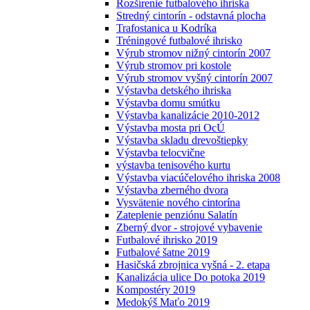
Rozšírenie futbalového ihriska
Stredný cintorín - odstavná plocha
Trafostanica u Kodríka
Tréningové futbalové ihrisko
Výrub stromov nižný cintorín 2007
Výrub stromov pri kostole
Výrub stromov vyšný cintorín 2007
Výstavba detského ihriska
Výstavba domu smútku
Výstavba kanalizácie 2010-2012
Výstavba mosta pri OcÚ
Výstavba skladu drevoštiepky
Výstavba telocvične
výstavba tenisového kurtu
Výstavba viacúčelového ihriska 2008
Výstavba zberného dvora
Vysvätenie nového cintorína
Zateplenie penziónu Salatín
Zberný dvor - strojové vybavenie
Futbalové ihrisko 2019
Futbalové šatne 2019
Hasičská zbrojnica vyšná - 2. etapa
Kanalizácia ulice Do potoka 2019
Kompostéry 2019
Medokýš Maťo 2019