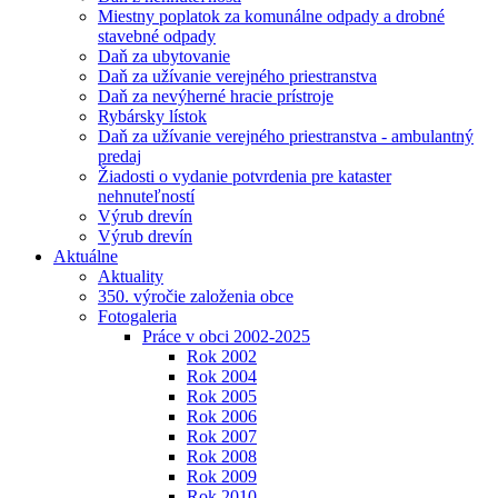
Miestny poplatok za komunálne odpady a drobné
stavebné odpady
Daň za ubytovanie
Daň za užívanie verejného priestranstva
Daň za nevýherné hracie prístroje
Rybársky lístok
Daň za užívanie verejného priestranstva - ambulantný
predaj
Žiadosti o vydanie potvrdenia pre kataster
nehnuteľností
Výrub drevín
Výrub drevín
Aktuálne
Aktuality
350. výročie založenia obce
Fotogaleria
Práce v obci 2002-2025
Rok 2002
Rok 2004
Rok 2005
Rok 2006
Rok 2007
Rok 2008
Rok 2009
Rok 2010