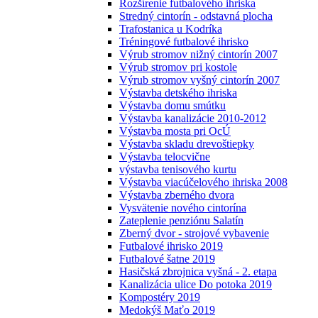
Rozšírenie futbalového ihriska
Stredný cintorín - odstavná plocha
Trafostanica u Kodríka
Tréningové futbalové ihrisko
Výrub stromov nižný cintorín 2007
Výrub stromov pri kostole
Výrub stromov vyšný cintorín 2007
Výstavba detského ihriska
Výstavba domu smútku
Výstavba kanalizácie 2010-2012
Výstavba mosta pri OcÚ
Výstavba skladu drevoštiepky
Výstavba telocvične
výstavba tenisového kurtu
Výstavba viacúčelového ihriska 2008
Výstavba zberného dvora
Vysvätenie nového cintorína
Zateplenie penziónu Salatín
Zberný dvor - strojové vybavenie
Futbalové ihrisko 2019
Futbalové šatne 2019
Hasičská zbrojnica vyšná - 2. etapa
Kanalizácia ulice Do potoka 2019
Kompostéry 2019
Medokýš Maťo 2019