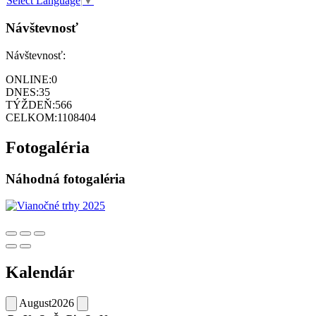
Select Language
▼
Návštevnosť
Návštevnosť:
ONLINE:
0
DNES:
35
TÝŽDEŇ:
566
CELKOM:
1108404
Fotogaléria
Náhodná fotogaléria
Kalendár
August
2026