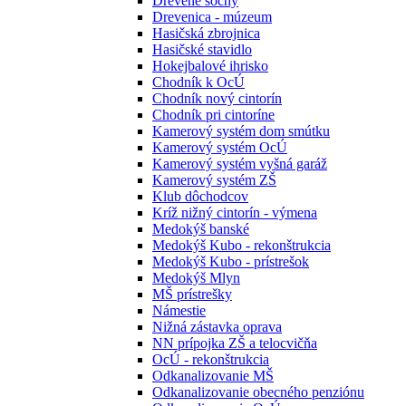
Drevené sochy
Drevenica - múzeum
Hasičská zbrojnica
Hasičské stavidlo
Hokejbalové ihrisko
Chodník k OcÚ
Chodník nový cintorín
Chodník pri cintoríne
Kamerový systém dom smútku
Kamerový systém OcÚ
Kamerový systém vyšná garáž
Kamerový systém ZŠ
Klub dôchodcov
Kríž nižný cintorín - výmena
Medokýš banské
Medokýš Kubo - rekonštrukcia
Medokýš Kubo - prístrešok
Medokýš Mlyn
MŠ prístrešky
Námestie
Nižná zástavka oprava
NN prípojka ZŠ a telocvičňa
OcÚ - rekonštrukcia
Odkanalizovanie MŠ
Odkanalizovanie obecného penziónu