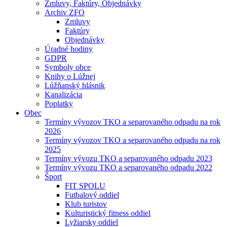
Zmluvy, Faktúry, Objednávky
Archiv ZFO
Zmluvy
Faktúry
Objednávky
Úradné hodiny
GDPR
Symboly obce
Knihy o Lúžnej
Lúžňanský hlásnik
Kanalizácia
Poplatky
Obec
Termíny vývozov TKO a separovaného odpadu na rok
2026
Termíny vývozov TKO a separovaného odpadu na rok
2025
Termíny vývozu TKO a separovaného odpadu 2023
Termíny vývozu TKO a separovaného odpadu 2022
Šport
FIT SPOLU
Futbalový oddiel
Klub turistov
Kulturistický fitness oddiel
Lyžiarsky oddiel