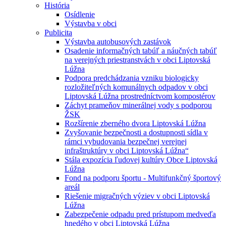
História
Osídlenie
Výstavba v obci
Publicita
Výstavba autobusových zastávok
Osadenie informačných tabúľ a náučných tabúľ
na verejných priestranstvách v obci Liptovská
Lúžna
Podpora predchádzania vzniku biologicky
rozložiteľných komunálnych odpadov v obci
Liptovská Lúžna prostredníctvom kompostérov
Záchyt prameňov minerálnej vody s podporou
ŽSK
Rozšírenie zberného dvora Liptovská Lúžna
Zvyšovanie bezpečnosti a dostupnosti sídla v
rámci vybudovania bezpečnej verejnej
infraštruktúry v obci Liptovská Lúžna“
Stála expozícia ľudovej kultúry Obce Liptovská
Lúžna
Fond na podporu športu - Multifunkčný športový
areál
Riešenie migračných výziev v obci Liptovská
Lúžna
Zabezpečenie odpadu pred prístupom medveďa
hnedého v obci Liptovská Lúžna