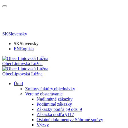
SK
Slovensky
SK
Slovensky
EN
English
Obec
Liptovská Lúžna
Obec
Liptovská Lúžna
Úrad
Zmluvy,faktúry,objednávky
Verejné obstarávanie
Nadlimitné zákazky
Podlimitné zákazky
Zákazky podľa §9 ods. 9
Zákazka podľa §117
Ostatné dokumenty ⁄ Súhrnné správy
Výzvy