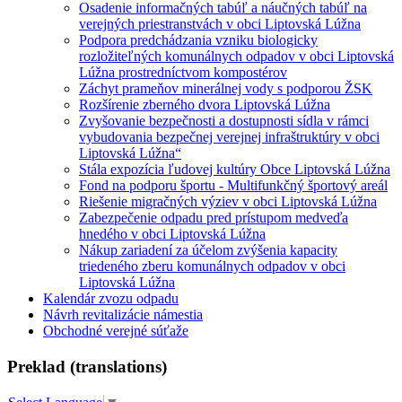
Osadenie informačných tabúľ a náučných tabúľ na
verejných priestranstvách v obci Liptovská Lúžna
Podpora predchádzania vzniku biologicky
rozložiteľných komunálnych odpadov v obci Liptovská
Lúžna prostredníctvom kompostérov
Záchyt prameňov minerálnej vody s podporou ŽSK
Rozšírenie zberného dvora Liptovská Lúžna
Zvyšovanie bezpečnosti a dostupnosti sídla v rámci
vybudovania bezpečnej verejnej infraštruktúry v obci
Liptovská Lúžna“
Stála expozícia ľudovej kultúry Obce Liptovská Lúžna
Fond na podporu športu - Multifunkčný športový areál
Riešenie migračných výziev v obci Liptovská Lúžna
Zabezpečenie odpadu pred prístupom medveďa
hnedého v obci Liptovská Lúžna
Nákup zariadení za účelom zvýšenia kapacity
triedeného zberu komunálnych odpadov v obci
Liptovská Lúžna
Kalendár zvozu odpadu
Návrh revitalizácie námestia
Obchodné verejné súťaže
Preklad (translations)