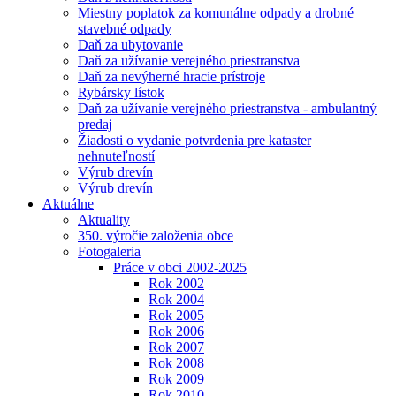
Miestny poplatok za komunálne odpady a drobné
stavebné odpady
Daň za ubytovanie
Daň za užívanie verejného priestranstva
Daň za nevýherné hracie prístroje
Rybársky lístok
Daň za užívanie verejného priestranstva - ambulantný
predaj
Žiadosti o vydanie potvrdenia pre kataster
nehnuteľností
Výrub drevín
Výrub drevín
Aktuálne
Aktuality
350. výročie založenia obce
Fotogaleria
Práce v obci 2002-2025
Rok 2002
Rok 2004
Rok 2005
Rok 2006
Rok 2007
Rok 2008
Rok 2009
Rok 2010