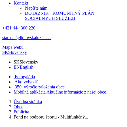
Kontakt
Napíšte nám
DOTAZNÍK - KOMUNITNÝ PLÁN
SOCIÁLNYCH SLUŽIEB
+421 444 300 220
starosta@liptovskaluzna.sk
Mapa webu
SK
Slovensky
SK
Slovensky
EN
English
Fotogaléria
Ako vybaviť
350. výročie založenia obce
Mobilná aplikácia
Aktuálne informácie z našej obce
Úvodná stránka
Obec
Publicita
Fond na podporu športu - Multifunkčný...