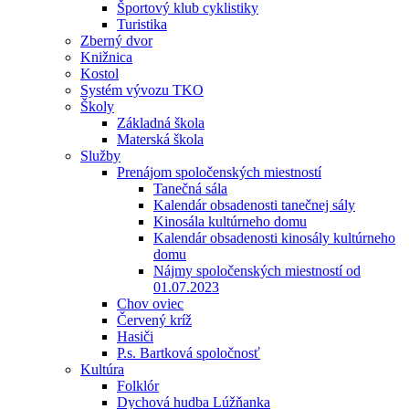
Športový klub cyklistiky
Turistika
Zberný dvor
Knižnica
Kostol
Systém vývozu TKO
Školy
Základná škola
Materská škola
Služby
Prenájom spoločenských miestností
Tanečná sála
Kalendár obsadenosti tanečnej sály
Kinosála kultúrneho domu
Kalendár obsadenosti kinosály kultúrneho
domu
Nájmy spoločenských miestností od
01.07.2023
Chov oviec
Červený kríž
Hasiči
P.s. Bartková spoločnosť
Kultúra
Folklór
Dychová hudba Lúžňanka