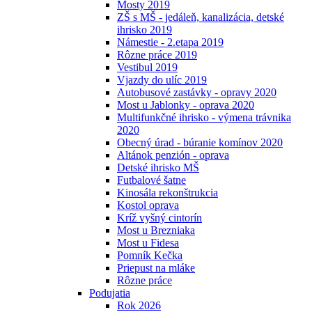
Mosty 2019
ZŠ s MŠ - jedáleň, kanalizácia, detské
ihrisko 2019
Námestie - 2.etapa 2019
Rôzne práce 2019
Vestibul 2019
Vjazdy do ulíc 2019
Autobusové zastávky - opravy 2020
Most u Jablonky - oprava 2020
Multifunkčné ihrisko - výmena trávnika
2020
Obecný úrad - búranie komínov 2020
Altánok penzión - oprava
Detské ihrisko MŠ
Futbalové šatne
Kinosála rekonštrukcia
Kostol oprava
Kríž vyšný cintorín
Most u Brezniaka
Most u Fidesa
Pomník Kečka
Priepust na mláke
Rôzne práce
Podujatia
Rok 2026