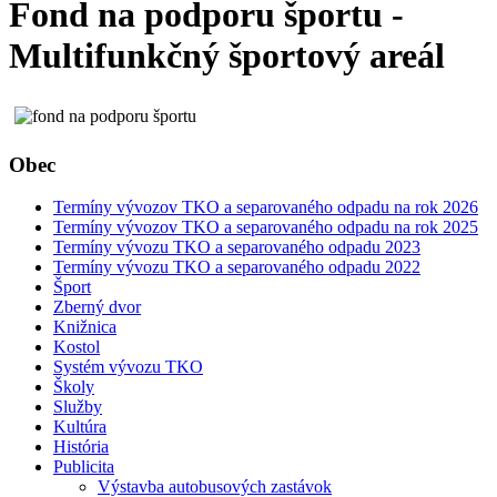
Fond na podporu športu -
Multifunkčný športový areál
Obec
Termíny vývozov TKO a separovaného odpadu na rok 2026
Termíny vývozov TKO a separovaného odpadu na rok 2025
Termíny vývozu TKO a separovaného odpadu 2023
Termíny vývozu TKO a separovaného odpadu 2022
Šport
Zberný dvor
Knižnica
Kostol
Systém vývozu TKO
Školy
Služby
Kultúra
História
Publicita
Výstavba autobusových zastávok