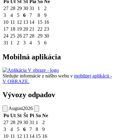
Po
Ut
St
Št
Pia
So
Ne
27
28
29
30
31
1
2
3
4
5
6
7
8
9
10
11
12
13
14
15
16
17
18
19
20
21
22
23
24
25
26
27
28
29
30
31
1
2
3
4
5
6
Mobilná aplikácia
Sledujte informácie z nášho webu v
mobilnej aplikácii -
V OBRAZE.
Vývozy odpadov
August
2026
Po
Ut
St
Št
Pi
So
Ne
27
28
29
30
31
1
2
3
4
5
6
7
8
9
10
11
12
13
14
15
16