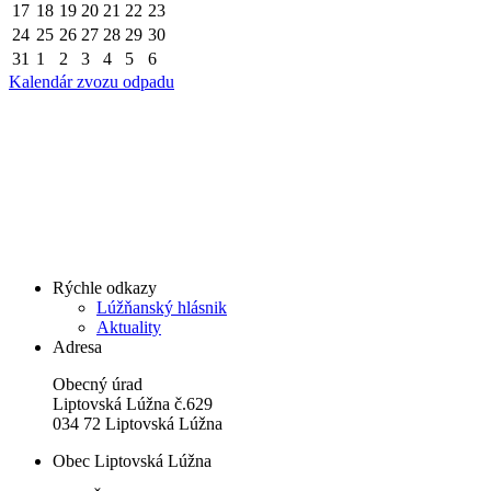
17
18
19
20
21
22
23
24
25
26
27
28
29
30
31
1
2
3
4
5
6
Kalendár zvozu odpadu
Rýchle odkazy
Lúžňanský hlásnik
Aktuality
Adresa
Obecný úrad
Liptovská Lúžna č.629
034 72 Liptovská Lúžna
Obec Liptovská Lúžna