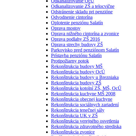
Odkanalizovanie OcÚ
Odkanalizovanie ZŠ a telocvične
Odstránenie skladu pri penzióne
Odvodnenie cintorína
Oplotenie penziónu Salatín
Oprava mostov
Oprava nižného cintorína a zvonice
Oprava podlahy ZŠ 2016
Oprava strechy budovy ZŠ
Parkovisko pred penziónom Salatín
Prístavba penziónu Salatín
Protipožiarny potok
Rekonštrukcia budovy MŠ
Rekonštrukcia budovy OcÚ
Rekonštrukcia budovy u Brezniaka
Rekonštrukcia budovy ZŠ
Rekonštrukcia kotolní ZŠ, MŠ, OcÚ
Rekonštrukcia kuchyne MŠ 2008
Rekonštrukcia obecnej kuchyne
Rekonštrukcia sociálnych zariadení
Rekonštrukcia tenečnej sály
Rekonštrukcia UK v ZŠ
Rekonštrukcia verejného osvetlenia
Rekonštrukcia zdravotného strediska
Rekonštrukcia zvonice