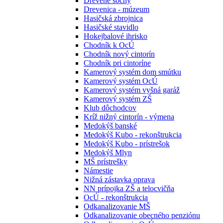
Drevené sochy
Drevenica - múzeum
Hasičská zbrojnica
Hasičské stavidlo
Hokejbalové ihrisko
Chodník k OcÚ
Chodník nový cintorín
Chodník pri cintoríne
Kamerový systém dom smútku
Kamerový systém OcÚ
Kamerový systém vyšná garáž
Kamerový systém ZŠ
Klub dôchodcov
Kríž nižný cintorín - výmena
Medokýš banské
Medokýš Kubo - rekonštrukcia
Medokýš Kubo - prístrešok
Medokýš Mlyn
MŠ prístrešky
Námestie
Nižná zástavka oprava
NN prípojka ZŠ a telocvičňa
OcÚ - rekonštrukcia
Odkanalizovanie MŠ
Odkanalizovanie obecného penziónu