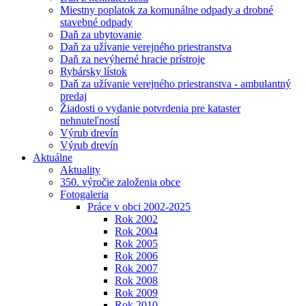
Miestny poplatok za komunálne odpady a drobné
stavebné odpady
Daň za ubytovanie
Daň za užívanie verejného priestranstva
Daň za nevýherné hracie prístroje
Rybársky lístok
Daň za užívanie verejného priestranstva - ambulantný
predaj
Žiadosti o vydanie potvrdenia pre kataster
nehnuteľností
Výrub drevín
Výrub drevín
Aktuálne
Aktuality
350. výročie založenia obce
Fotogaleria
Práce v obci 2002-2025
Rok 2002
Rok 2004
Rok 2005
Rok 2006
Rok 2007
Rok 2008
Rok 2009
Rok 2010