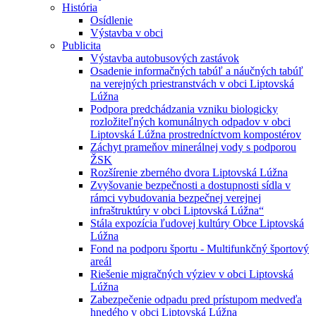
História
Osídlenie
Výstavba v obci
Publicita
Výstavba autobusových zastávok
Osadenie informačných tabúľ a náučných tabúľ
na verejných priestranstvách v obci Liptovská
Lúžna
Podpora predchádzania vzniku biologicky
rozložiteľných komunálnych odpadov v obci
Liptovská Lúžna prostredníctvom kompostérov
Záchyt prameňov minerálnej vody s podporou
ŽSK
Rozšírenie zberného dvora Liptovská Lúžna
Zvyšovanie bezpečnosti a dostupnosti sídla v
rámci vybudovania bezpečnej verejnej
infraštruktúry v obci Liptovská Lúžna“
Stála expozícia ľudovej kultúry Obce Liptovská
Lúžna
Fond na podporu športu - Multifunkčný športový
areál
Riešenie migračných výziev v obci Liptovská
Lúžna
Zabezpečenie odpadu pred prístupom medveďa
hnedého v obci Liptovská Lúžna