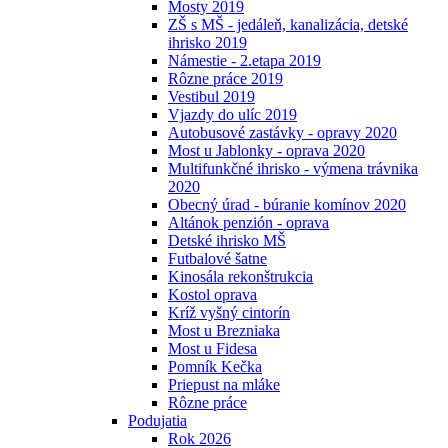
Mosty 2019
ZŠ s MŠ - jedáleň, kanalizácia, detské
ihrisko 2019
Námestie - 2.etapa 2019
Rôzne práce 2019
Vestibul 2019
Vjazdy do ulíc 2019
Autobusové zastávky - opravy 2020
Most u Jablonky - oprava 2020
Multifunkčné ihrisko - výmena trávnika
2020
Obecný úrad - búranie komínov 2020
Altánok penzión - oprava
Detské ihrisko MŠ
Futbalové šatne
Kinosála rekonštrukcia
Kostol oprava
Kríž vyšný cintorín
Most u Brezniaka
Most u Fidesa
Pomník Kečka
Priepust na mláke
Rôzne práce
Podujatia
Rok 2026