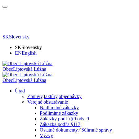
SK
Slovensky
SK
Slovensky
EN
English
Obec
Liptovská Lúžna
Obec
Liptovská Lúžna
Úrad
Zmluvy,faktúry,objednávky
Verejné obstarávanie
Nadlimitné zákazky
Podlimitné zákazky
Zákazky podľa §9 ods. 9
Zákazka podľa §117
Ostatné dokumenty ⁄ Súhrnné správy
Výzvy