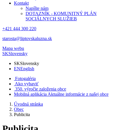
Kontakt
Napíšte nám
DOTAZNÍK - KOMUNITNÝ PLÁN
SOCIÁLNYCH SLUŽIEB
+421 444 300 220
starosta@liptovskaluzna.sk
Mapa webu
SK
Slovensky
SK
Slovensky
EN
English
Fotogaléria
Ako vybaviť
350. výročie založenia obce
Mobilná aplikácia
Aktuálne informácie z našej obce
Úvodná stránka
Obec
Publicita
Publicita