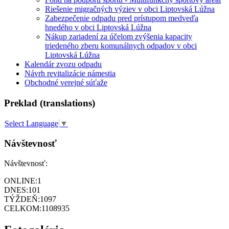
Riešenie migračných výziev v obci Liptovská Lúžna
Zabezpečenie odpadu pred prístupom medveďa
hnedého v obci Liptovská Lúžna
Nákup zariadení za účelom zvýšenia kapacity
triedeného zberu komunálnych odpadov v obci
Liptovská Lúžna
Kalendár zvozu odpadu
Návrh revitalizácie námestia
Obchodné verejné súťaže
Preklad (translations)
Select Language
▼
Návštevnosť
Návštevnosť:
ONLINE:
1
DNES:
101
TÝŽDEŇ:
1097
CELKOM:
1108935