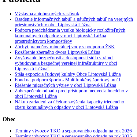
Výstavba autobusových zastávok
Osadenie informačných tabúľ a náučných tabúľ na verejných
priestranstvách v obci Liptovská Lúžna
Podpora predchádzania vzniku biologicky rozložiteľných
komunálnych odpadov v obci Liptovská Lúžna
prostredníctvom kompostérov
Záchyt prameňov minerálnej vody s podporou ŽSK
Rozšírenie zberného dvora Liptovská Lúžna
Zvyšovanie bezpečnosti a dostupnosti sídla v rámci
vybudovania bezpečnej verejnej infraštruktúry v obci
Liptovská Lúžna“
Stála expozícia ľudovej kultúry Obce Liptovská Lúžna
Fond na podporu športu - Multifunkčný športový areál
Riešenie migračných výziev v obci Liptovská Lúžna
Zabezpečenie odpadu pred prístupom medveďa hnedého v
obci Liptovská Lúžna
Nákup zariadení za účelom zvýšenia kapacity triedeného
zberu komunálnych odpadov v obci Liptovská Lúžna
Obec
Termíny vývozov TKO a separovaného odpadu na rok 2026
Termíny vývozov TKO a separovaného odpadu na rok 2025