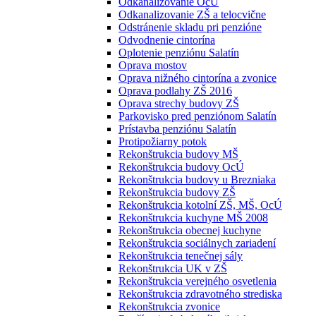
Odkanalizovanie OcÚ
Odkanalizovanie ZŠ a telocvične
Odstránenie skladu pri penzióne
Odvodnenie cintorína
Oplotenie penziónu Salatín
Oprava mostov
Oprava nižného cintorína a zvonice
Oprava podlahy ZŠ 2016
Oprava strechy budovy ZŠ
Parkovisko pred penziónom Salatín
Prístavba penziónu Salatín
Protipožiarny potok
Rekonštrukcia budovy MŠ
Rekonštrukcia budovy OcÚ
Rekonštrukcia budovy u Brezniaka
Rekonštrukcia budovy ZŠ
Rekonštrukcia kotolní ZŠ, MŠ, OcÚ
Rekonštrukcia kuchyne MŠ 2008
Rekonštrukcia obecnej kuchyne
Rekonštrukcia sociálnych zariadení
Rekonštrukcia tenečnej sály
Rekonštrukcia UK v ZŠ
Rekonštrukcia verejného osvetlenia
Rekonštrukcia zdravotného strediska
Rekonštrukcia zvonice