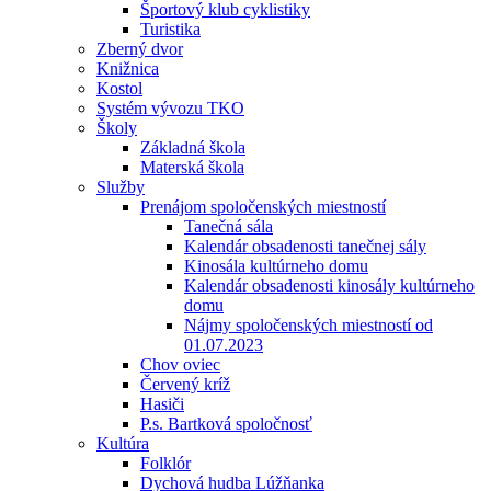
Športový klub cyklistiky
Turistika
Zberný dvor
Knižnica
Kostol
Systém vývozu TKO
Školy
Základná škola
Materská škola
Služby
Prenájom spoločenských miestností
Tanečná sála
Kalendár obsadenosti tanečnej sály
Kinosála kultúrneho domu
Kalendár obsadenosti kinosály kultúrneho
domu
Nájmy spoločenských miestností od
01.07.2023
Chov oviec
Červený kríž
Hasiči
P.s. Bartková spoločnosť
Kultúra
Folklór
Dychová hudba Lúžňanka