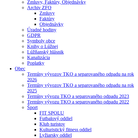
Zmluvy, Faktúry, Objednávky
Archiv ZFO
Zmluvy
Faktúry
Objednávky
Úradné hodiny
GDPR
Symboly obce
Knihy o Lúžnej
Lúžňanský hlásnik
Kanalizácia
Poplatky
Obec
Termíny vývozov TKO a separovaného odpadu na rok
2026
Termíny vývozov TKO a separovaného odpadu na rok
2025
Termíny vývozu TKO a separovaného odpadu 2023
Termíny vývozu TKO a separovaného odpadu 2022
Šport
FIT SPOLU
Futbalový oddiel
Klub turistov
Kulturistický fitness oddiel
Lyžiarsky oddiel