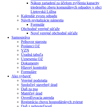
Nákup zariadení za účelom zvýšenia kapacity
triedeného zberu komunálnych odpadov v obci
Liptovská Lúžna
Kalendár zvozu odpadu
Návrh revitalizácie námestia
Formulár
Obchodné verejné súťaže
Nové verejné obchodné súťaže
Samospráva
Príhovor starostu
Poslanci OZ
VZN
Úradná tabuľa
Uznesenia OZ
Dokumenty
Hlavný kontrolór
Formuláre
Ako vybaviť
Verejné podujatia
Spoločný stavebný úrad
Daň za psa
Matričný úrad
Osvedčovacia agenda
Registrácia chovu hospodárskych zvierat
Daň z nehnuteľností