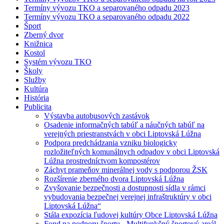
Termíny vývozu TKO a separovaného odpadu 2023
Termíny vývozu TKO a separovaného odpadu 2022
Šport
Zberný dvor
Knižnica
Kostol
Systém vývozu TKO
Školy
Služby
Kultúra
História
Publicita
Výstavba autobusových zastávok
Osadenie informačných tabúľ a náučných tabúľ na
verejných priestranstvách v obci Liptovská Lúžna
Podpora predchádzania vzniku biologicky
rozložiteľných komunálnych odpadov v obci Liptovská
Lúžna prostredníctvom kompostérov
Záchyt prameňov minerálnej vody s podporou ŽSK
Rozšírenie zberného dvora Liptovská Lúžna
Zvyšovanie bezpečnosti a dostupnosti sídla v rámci
vybudovania bezpečnej verejnej infraštruktúry v obci
Liptovská Lúžna“
Stála expozícia ľudovej kultúry Obce Liptovská Lúžna
Fond na podporu športu - Multifunkčný športový areál