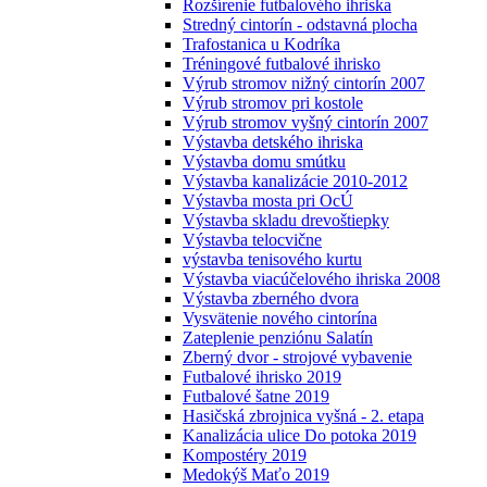
Rozšírenie futbalového ihriska
Stredný cintorín - odstavná plocha
Trafostanica u Kodríka
Tréningové futbalové ihrisko
Výrub stromov nižný cintorín 2007
Výrub stromov pri kostole
Výrub stromov vyšný cintorín 2007
Výstavba detského ihriska
Výstavba domu smútku
Výstavba kanalizácie 2010-2012
Výstavba mosta pri OcÚ
Výstavba skladu drevoštiepky
Výstavba telocvične
výstavba tenisového kurtu
Výstavba viacúčelového ihriska 2008
Výstavba zberného dvora
Vysvätenie nového cintorína
Zateplenie penziónu Salatín
Zberný dvor - strojové vybavenie
Futbalové ihrisko 2019
Futbalové šatne 2019
Hasičská zbrojnica vyšná - 2. etapa
Kanalizácia ulice Do potoka 2019
Kompostéry 2019
Medokýš Maťo 2019