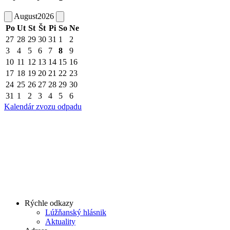
August
2026
Po
Ut
St
Št
Pi
So
Ne
27
28
29
30
31
1
2
3
4
5
6
7
8
9
10
11
12
13
14
15
16
17
18
19
20
21
22
23
24
25
26
27
28
29
30
31
1
2
3
4
5
6
Kalendár zvozu odpadu
Rýchle odkazy
Lúžňanský hlásnik
Aktuality