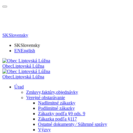
SK
Slovensky
SK
Slovensky
EN
English
Obec
Liptovská Lúžna
Obec
Liptovská Lúžna
Úrad
Zmluvy,faktúry,objednávky
Verejné obstarávanie
Nadlimitné zákazky
Podlimitné zákazky
Zákazky podľa §9 ods. 9
Zákazka podľa §117
Ostatné dokumenty ⁄ Súhrnné správy
Výzvy