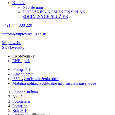
Kontakt
Napíšte nám
DOTAZNÍK - KOMUNITNÝ PLÁN
SOCIÁLNYCH SLUŽIEB
+421 444 300 220
starosta@liptovskaluzna.sk
Mapa webu
SK
Slovensky
SK
Slovensky
EN
English
Fotogaléria
Ako vybaviť
350. výročie založenia obce
Mobilná aplikácia
Aktuálne informácie z našej obce
Úvodná stránka
Aktuálne
Fotogaleria
Podujatia
Rok 2010