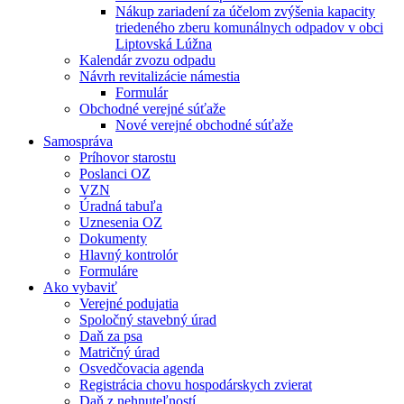
Nákup zariadení za účelom zvýšenia kapacity
triedeného zberu komunálnych odpadov v obci
Liptovská Lúžna
Kalendár zvozu odpadu
Návrh revitalizácie námestia
Formulár
Obchodné verejné súťaže
Nové verejné obchodné súťaže
Samospráva
Príhovor starostu
Poslanci OZ
VZN
Úradná tabuľa
Uznesenia OZ
Dokumenty
Hlavný kontrolór
Formuláre
Ako vybaviť
Verejné podujatia
Spoločný stavebný úrad
Daň za psa
Matričný úrad
Osvedčovacia agenda
Registrácia chovu hospodárskych zvierat
Daň z nehnuteľností