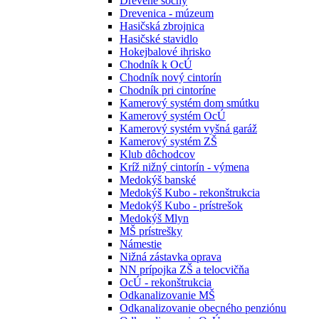
Drevené sochy
Drevenica - múzeum
Hasičská zbrojnica
Hasičské stavidlo
Hokejbalové ihrisko
Chodník k OcÚ
Chodník nový cintorín
Chodník pri cintoríne
Kamerový systém dom smútku
Kamerový systém OcÚ
Kamerový systém vyšná garáž
Kamerový systém ZŠ
Klub dôchodcov
Kríž nižný cintorín - výmena
Medokýš banské
Medokýš Kubo - rekonštrukcia
Medokýš Kubo - prístrešok
Medokýš Mlyn
MŠ prístrešky
Námestie
Nižná zástavka oprava
NN prípojka ZŠ a telocvičňa
OcÚ - rekonštrukcia
Odkanalizovanie MŠ
Odkanalizovanie obecného penziónu