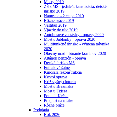
Mosty 2019
ZŠ s MŠ - jedáleň, kanalizácia, detské
ihrisko 2019
Námestie - 2.etapa 2019
Rôzne práce 2019
Vestibul 2019
Vjazdy do ulíc 2019
Autobusové zastávky - opravy 2020
Most u Jablonky - oprava 2020
Multifunkčné ihrisko - výmena trávnika
2020
Obecný úrad - búranie komínov 2020
Altánok penzión - oprava
Detské ihrisko MŠ
Futbalové šatne
Kinosála rekonštrukcia
Kostol oprava
Kríž vyšný cintorín
Most u Brezniaka
Most u Fidesa
Pomník Kečka
Priepust na mláke
Rôzne práce
Podujatia
Rok 2026