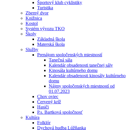
Športový klub cyklistiky
Turistika
Zberný dvor
Knižnica
Kostol
Systém vývozu TKO
Školy
Základná škola
Materská škola
Služby
Prenájom spoločenských miestností
Tanečná sála
Kalendár obsadenosti tanečnej sály
Kinosála kultúrneho domu
Kalendár obsadenosti kinosály kultúrneho
domu
Nájmy spoločenských miestností od
01.07.2023
Chov oviec
Červený kríž
Hasiči
P.s. Bartková spoločnosť
Kultúra
Folklór
Dychová hudba Lúžňanka