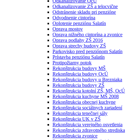
Odkanalizovanie OcÚ
Odkanalizovanie ZŠ a telocvične
Odstránenie skladu pri penzióne
Odvodnenie cintorína
Oplotenie penziónu Salatín
Oprava mostov
Oprava nižného cintorína a zvonice
Oprava podlahy ZŠ 2016
Oprava strechy budovy ZŠ
Parkovisko pred penziónom Salatín
Prístavba penziónu Salatín
Protipožiarny potok
Rekonštrukcia budovy MŠ
Rekonštrukcia budovy OcÚ
Rekonštrukcia budovy u Brezniaka
Rekonštrukcia budovy ZŠ
Rekonštrukcia kotolní ZŠ, MŠ, OcÚ
Rekonštrukcia kuchyne MŠ 2008
Rekonštrukcia obecnej kuchyne
Rekonštrukcia sociálnych zariadení
Rekonštrukcia tenečnej sály
Rekonštrukcia UK v ZŠ
Rekonštrukcia verejného osvetlenia
Rekonštrukcia zdravotného strediska
Rekonštrukcia zvonice