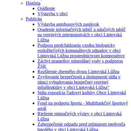
História
Osídlenie
Výstavba v obci
Publicita
Výstavba autobusových zastávok
Osadenie informačných tabúľ a náučných tabúľ
na verejných priestranstvách v obci Liptovská
Lúžna
Podpora predchádzania vzniku biologicky
rozložiteľných komunálnych odpadov v obci
Liptovská Lúžna prostredníctvom kompostérov
Záchyt prameňov minerálnej vody s podporou
ŽSK
Rozšírenie zberného dvora Liptovská Lúžna
Zvyšovanie bezpečnosti a dostupnosti sídla v
rámci vybudovania bezpečnej verejnej
infraštruktúry v obci Liptovská Lúžna“
Stála expozícia ľudovej kultúry Obce Liptovská
Lúžna
Fond na podporu športu - Multifunkčný športový
areál
Riešenie migračných výziev v obci Liptovská
Lúžna
Zabezpečenie odpadu pred prístupom medveďa
hnedého v obci Liptovská Lúžna