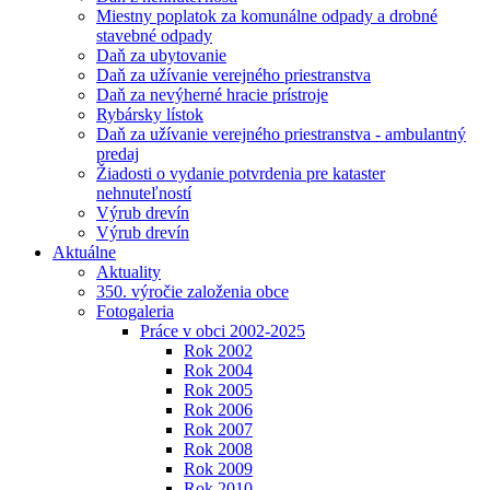
Miestny poplatok za komunálne odpady a drobné
stavebné odpady
Daň za ubytovanie
Daň za užívanie verejného priestranstva
Daň za nevýherné hracie prístroje
Rybársky lístok
Daň za užívanie verejného priestranstva - ambulantný
predaj
Žiadosti o vydanie potvrdenia pre kataster
nehnuteľností
Výrub drevín
Výrub drevín
Aktuálne
Aktuality
350. výročie založenia obce
Fotogaleria
Práce v obci 2002-2025
Rok 2002
Rok 2004
Rok 2005
Rok 2006
Rok 2007
Rok 2008
Rok 2009
Rok 2010