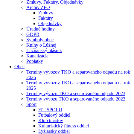
Zmluvy, Faktúry, Objednávky
Archiv ZFO
Zmluvy
Faktúry
Objednávky
Úradné hodiny
GDPR
Symboly obce
Knihy o Lúžnej
Lúžňanský hlásnik
Kanalizácia
Poplatky
Obec
Termíny vývozov TKO a separovaného odpadu na rok
2026
Termíny vývozov TKO a separovaného odpadu na rok
2025
Termíny vývozu TKO a separovaného odpadu 2023
Termíny vývozu TKO a separovaného odpadu 2022
Šport
FIT SPOLU
Futbalový oddiel
Klub turistov
Kulturistický fitness oddiel
Lyžiarsky oddiel