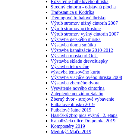
Rozšírenie futbalového ihriska
Stredný cintorín - odstavná plocha
Trafostanica u Kodríka
Tréningové futbalové ihrisko
Výrub stromov nižný cintorín 2007
Výrub stromov pri kostole
Výrub stromov vyšný cintorín 2007
Výstavba detského ihriska
Výstavba domu smútku
Výstavba kanalizácie 2010-2012
Výstavba mosta pri OcÚ
Výstavba skladu drevoštiepky
Výstavba telocvične
výstavba tenisového kurtu
Výstavba viacúčelového ihriska 2008
Výstavba zberného dvora
Vysvätenie nového cintorína
Zateplenie penziónu Salatín
Zberný dvor - strojové vybavenie
Futbalové ihrisko 2019
Futbalové šatne 2019
Hasičská zbrojnica vyšná - 2. etapa
Kanalizácia ulice Do potoka 2019
Kompostéry 2019
Medokýš Maťo 2019