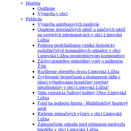
História
Osídlenie
Výstavba v obci
Publicita
Výstavba autobusových zastávok
Osadenie informačných tabúľ a náučných tabúľ
na verejných priestranstvách v obci Liptovská
Lúžna
Podpora predchádzania vzniku biologicky
rozložiteľných komunálnych odpadov v obci
Liptovská Lúžna prostredníctvom kompostérov
Záchyt prameňov minerálnej vody s podporou
ŽSK
Rozšírenie zberného dvora Liptovská Lúžna
Zvyšovanie bezpečnosti a dostupnosti sídla v
rámci vybudovania bezpečnej verejnej
infraštruktúry v obci Liptovská Lúžna“
Stála expozícia ľudovej kultúry Obce Liptovská
Lúžna
Fond na podporu športu - Multifunkčný športový
areál
Riešenie migračných výziev v obci Liptovská
Lúžna
Zabezpečenie odpadu pred prístupom medveďa
hnedého v obci Liptovská Lúžna