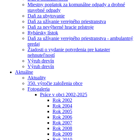
Miestny poplatok za komunálne odpady a drobné
stavebné odpady
Daň za ubytovanie
Daň za užívanie verejného priestranstva
Daň za nevýherné hracie prístroje
Rybársky lístok
Daň za užívanie verejného priestranstva - ambulantný
predaj
Žiadosti o vydanie potvrdenia pre kataster
nehnuteľností
Výrub drevín
Výrub drevín
Aktuálne
Aktuality
350. výročie založenia obce
Fotogaleria
Práce v obci 2002-2025
Rok 2002
Rok 2004
Rok 2005
Rok 2006
Rok 2007
Rok 2008
Rok 2009
Rok 2010