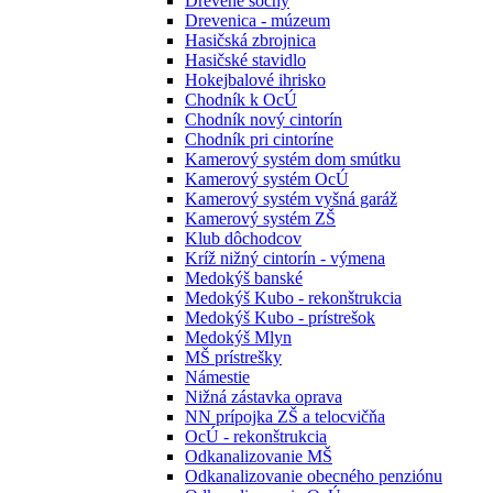
Drevené sochy
Drevenica - múzeum
Hasičská zbrojnica
Hasičské stavidlo
Hokejbalové ihrisko
Chodník k OcÚ
Chodník nový cintorín
Chodník pri cintoríne
Kamerový systém dom smútku
Kamerový systém OcÚ
Kamerový systém vyšná garáž
Kamerový systém ZŠ
Klub dôchodcov
Kríž nižný cintorín - výmena
Medokýš banské
Medokýš Kubo - rekonštrukcia
Medokýš Kubo - prístrešok
Medokýš Mlyn
MŠ prístrešky
Námestie
Nižná zástavka oprava
NN prípojka ZŠ a telocvičňa
OcÚ - rekonštrukcia
Odkanalizovanie MŠ
Odkanalizovanie obecného penziónu