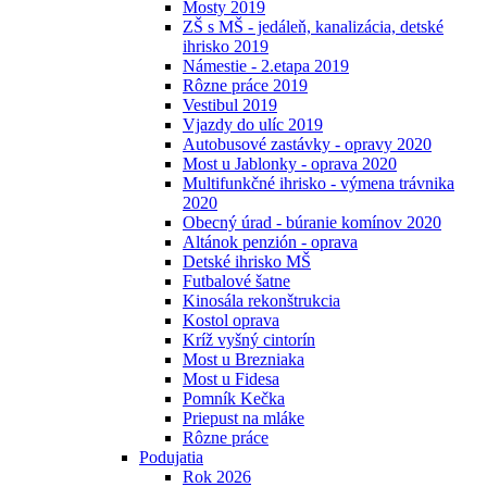
Mosty 2019
ZŠ s MŠ - jedáleň, kanalizácia, detské
ihrisko 2019
Námestie - 2.etapa 2019
Rôzne práce 2019
Vestibul 2019
Vjazdy do ulíc 2019
Autobusové zastávky - opravy 2020
Most u Jablonky - oprava 2020
Multifunkčné ihrisko - výmena trávnika
2020
Obecný úrad - búranie komínov 2020
Altánok penzión - oprava
Detské ihrisko MŠ
Futbalové šatne
Kinosála rekonštrukcia
Kostol oprava
Kríž vyšný cintorín
Most u Brezniaka
Most u Fidesa
Pomník Kečka
Priepust na mláke
Rôzne práce
Podujatia
Rok 2026