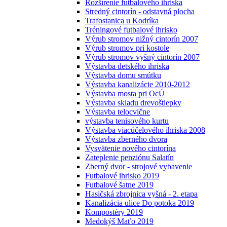
Rozšírenie futbalového ihriska
Stredný cintorín - odstavná plocha
Trafostanica u Kodríka
Tréningové futbalové ihrisko
Výrub stromov nižný cintorín 2007
Výrub stromov pri kostole
Výrub stromov vyšný cintorín 2007
Výstavba detského ihriska
Výstavba domu smútku
Výstavba kanalizácie 2010-2012
Výstavba mosta pri OcÚ
Výstavba skladu drevoštiepky
Výstavba telocvične
výstavba tenisového kurtu
Výstavba viacúčelového ihriska 2008
Výstavba zberného dvora
Vysvätenie nového cintorína
Zateplenie penziónu Salatín
Zberný dvor - strojové vybavenie
Futbalové ihrisko 2019
Futbalové šatne 2019
Hasičská zbrojnica vyšná - 2. etapa
Kanalizácia ulice Do potoka 2019
Kompostéry 2019
Medokýš Maťo 2019