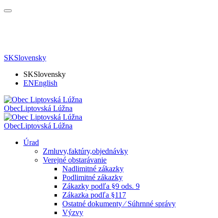
SK
Slovensky
SK
Slovensky
EN
English
Obec
Liptovská Lúžna
Obec
Liptovská Lúžna
Úrad
Zmluvy,faktúry,objednávky
Verejné obstarávanie
Nadlimitné zákazky
Podlimitné zákazky
Zákazky podľa §9 ods. 9
Zákazka podľa §117
Ostatné dokumenty ⁄ Súhrnné správy
Výzvy