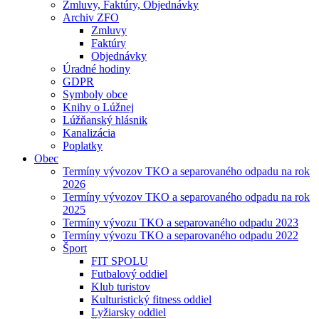
Zmluvy, Faktúry, Objednávky
Archiv ZFO
Zmluvy
Faktúry
Objednávky
Úradné hodiny
GDPR
Symboly obce
Knihy o Lúžnej
Lúžňanský hlásnik
Kanalizácia
Poplatky
Obec
Termíny vývozov TKO a separovaného odpadu na rok
2026
Termíny vývozov TKO a separovaného odpadu na rok
2025
Termíny vývozu TKO a separovaného odpadu 2023
Termíny vývozu TKO a separovaného odpadu 2022
Šport
FIT SPOLU
Futbalový oddiel
Klub turistov
Kulturistický fitness oddiel
Lyžiarsky oddiel