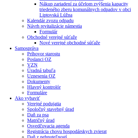
Nákup zariadení za účelom zvýšenia kapacity
triedeného zberu komunálnych odpadov v obci
Liptovská Lúžna
Kalendár zvozu odpadu
Návrh revitalizácie námestia
Formulár
Obchodné verejné súťaže
Nové verejné obchodné súťaže
Samospráva
Príhovor starostu
Poslanci OZ
VZN
Úradná tabuľa
Uznesenia OZ
Dokumenty
Hlavný kontrolór
Formuláre
Ako vybaviť
Verejné podujatia
Spoločný stavebný úrad
Daň za psa
Matričný úrad
Osvedčovacia agenda
Registrácia chovu hospodárskych zvierat
Daň z nehnuteľností