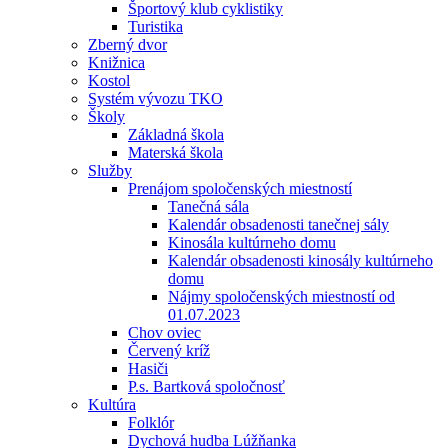
Športový klub cyklistiky
Turistika
Zberný dvor
Knižnica
Kostol
Systém vývozu TKO
Školy
Základná škola
Materská škola
Služby
Prenájom spoločenských miestností
Tanečná sála
Kalendár obsadenosti tanečnej sály
Kinosála kultúrneho domu
Kalendár obsadenosti kinosály kultúrneho
domu
Nájmy spoločenských miestností od
01.07.2023
Chov oviec
Červený kríž
Hasiči
P.s. Bartková spoločnosť
Kultúra
Folklór
Dychová hudba Lúžňanka