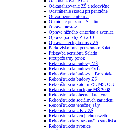
Odkanalizovanie OcÚ
Odkanalizovanie ZŠ a telocvične
Odstránenie skladu pri penzióne
Odvodnenie cintorína
Oplotenie penziónu Salatín
Oprava mostov
Oprava nižného cintorína a zvonice
Oprava podlahy ZŠ 2016
Oprava strechy budovy ZŠ
Parkovisko pred penziónom Salatín
Prístavba penziónu Salatín
Protipožiarny potok
Rekonštrukcia budovy MŠ
Rekonštrukcia budovy OcÚ
Rekonštrukcia budovy u Brezniaka
Rekonštrukcia budovy ZŠ
Rekonštrukcia kotolní ZŠ, MŠ, OcÚ
Rekonštrukcia kuchyne MŠ 2008
Rekonštrukcia obecnej kuchyne
Rekonštrukcia sociálnych zariadení
Rekonštrukcia tenečnej sály
Rekonštrukcia UK v ZŠ
Rekonštrukcia verejného osvetlenia
Rekonštrukcia zdravotného strediska
Rekonštrukcia zvonice