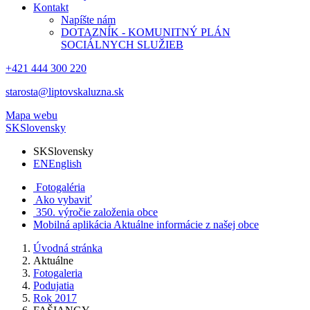
Kontakt
Napíšte nám
DOTAZNÍK - KOMUNITNÝ PLÁN
SOCIÁLNYCH SLUŽIEB
+421 444 300 220
starosta@liptovskaluzna.sk
Mapa webu
SK
Slovensky
SK
Slovensky
EN
English
Fotogaléria
Ako vybaviť
350. výročie založenia obce
Mobilná aplikácia
Aktuálne informácie z našej obce
Úvodná stránka
Aktuálne
Fotogaleria
Podujatia
Rok 2017