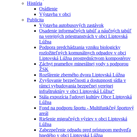
História
Osídlenie
Výstavba v obci
Publicita
Výstavba autobusových zastávok
Osadenie informačných tabúľ a náučných tabúľ
na verejných priestranstvách v obci Liptovská
Lúžna
Podpora predchádzania vzniku biologicky
rozložiteľných komunálnych odpadov v obci
Liptovská Lúžna prostredníctvom kompostérov
Záchyt prameňov minerálnej vody s podporou
ŽSK
Rozšírenie zberného dvora Liptovská Lúžna
Zvyšovanie bezpečnosti a dostupnosti sídla v
rámci vybudovania bezpečnej verejnej
infraštruktúry v obci Liptovská Lúžna“
Stála expozícia ľudovej kultúry Obce Liptovská
Lúžna
Fond na podporu športu - Multifunkčný športový
areál
Riešenie migračných výziev v obci Liptovská
Lúžna
Zabezpečenie odpadu pred prístupom medveďa
hnedého v obci Liptovská Lúžna