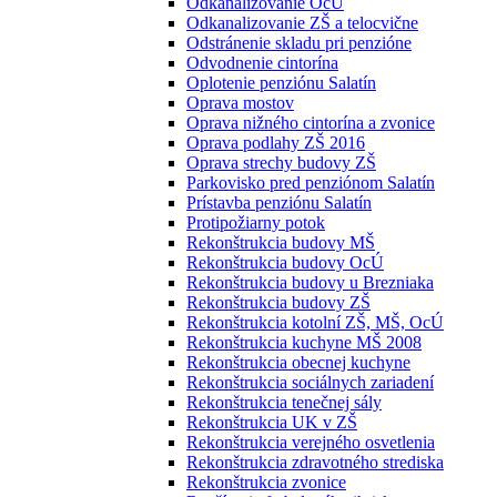
Odkanalizovanie OcÚ
Odkanalizovanie ZŠ a telocvične
Odstránenie skladu pri penzióne
Odvodnenie cintorína
Oplotenie penziónu Salatín
Oprava mostov
Oprava nižného cintorína a zvonice
Oprava podlahy ZŠ 2016
Oprava strechy budovy ZŠ
Parkovisko pred penziónom Salatín
Prístavba penziónu Salatín
Protipožiarny potok
Rekonštrukcia budovy MŠ
Rekonštrukcia budovy OcÚ
Rekonštrukcia budovy u Brezniaka
Rekonštrukcia budovy ZŠ
Rekonštrukcia kotolní ZŠ, MŠ, OcÚ
Rekonštrukcia kuchyne MŠ 2008
Rekonštrukcia obecnej kuchyne
Rekonštrukcia sociálnych zariadení
Rekonštrukcia tenečnej sály
Rekonštrukcia UK v ZŠ
Rekonštrukcia verejného osvetlenia
Rekonštrukcia zdravotného strediska
Rekonštrukcia zvonice