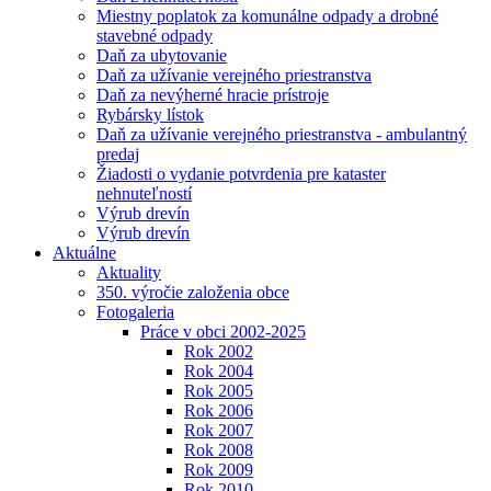
Miestny poplatok za komunálne odpady a drobné
stavebné odpady
Daň za ubytovanie
Daň za užívanie verejného priestranstva
Daň za nevýherné hracie prístroje
Rybársky lístok
Daň za užívanie verejného priestranstva - ambulantný
predaj
Žiadosti o vydanie potvrdenia pre kataster
nehnuteľností
Výrub drevín
Výrub drevín
Aktuálne
Aktuality
350. výročie založenia obce
Fotogaleria
Práce v obci 2002-2025
Rok 2002
Rok 2004
Rok 2005
Rok 2006
Rok 2007
Rok 2008
Rok 2009
Rok 2010