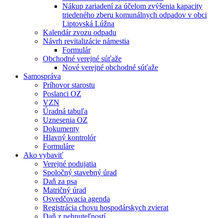
Nákup zariadení za účelom zvýšenia kapacity
triedeného zberu komunálnych odpadov v obci
Liptovská Lúžna
Kalendár zvozu odpadu
Návrh revitalizácie námestia
Formulár
Obchodné verejné súťaže
Nové verejné obchodné súťaže
Samospráva
Príhovor starostu
Poslanci OZ
VZN
Úradná tabuľa
Uznesenia OZ
Dokumenty
Hlavný kontrolór
Formuláre
Ako vybaviť
Verejné podujatia
Spoločný stavebný úrad
Daň za psa
Matričný úrad
Osvedčovacia agenda
Registrácia chovu hospodárskych zvierat
Daň z nehnuteľností