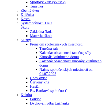
Športový klub cyklistiky
Turistika
Zberný dvor
Knižnica
Kostol
Systém vývozu TKO
Školy
Základná škola
Materská škola
Služby
Prenájom spoločenských miestností
Tanečná sála
Kalendár obsadenosti tanečnej sály
Kinosála kultúrneho domu
Kalendár obsadenosti kinosály kultúrneho
domu
Nájmy spoločenských miestností od
01.07.2023
Chov oviec
Červený kríž
Hasiči
P.s. Bartková spoločnosť
Kultúra
Folklór
Dychová hudba Lúžňanka