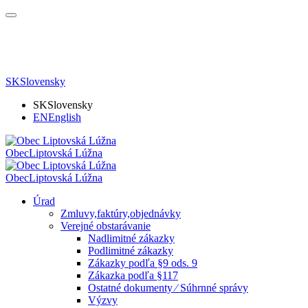
SK
Slovensky
SK
Slovensky
EN
English
Obec
Liptovská Lúžna
Obec
Liptovská Lúžna
Úrad
Zmluvy,faktúry,objednávky
Verejné obstarávanie
Nadlimitné zákazky
Podlimitné zákazky
Zákazky podľa §9 ods. 9
Zákazka podľa §117
Ostatné dokumenty ⁄ Súhrnné správy
Výzvy