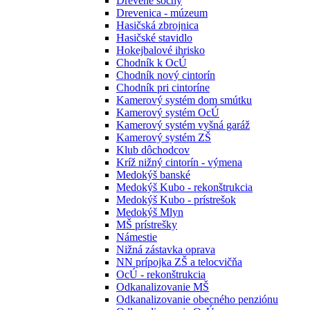
Drevené sochy
Drevenica - múzeum
Hasičská zbrojnica
Hasičské stavidlo
Hokejbalové ihrisko
Chodník k OcÚ
Chodník nový cintorín
Chodník pri cintoríne
Kamerový systém dom smútku
Kamerový systém OcÚ
Kamerový systém vyšná garáž
Kamerový systém ZŠ
Klub dôchodcov
Kríž nižný cintorín - výmena
Medokýš banské
Medokýš Kubo - rekonštrukcia
Medokýš Kubo - prístrešok
Medokýš Mlyn
MŠ prístrešky
Námestie
Nižná zástavka oprava
NN prípojka ZŠ a telocvičňa
OcÚ - rekonštrukcia
Odkanalizovanie MŠ
Odkanalizovanie obecného penziónu