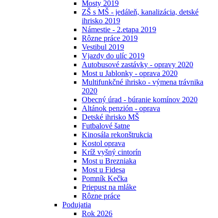
Mosty 2019
ZŠ s MŠ - jedáleň, kanalizácia, detské
ihrisko 2019
Námestie - 2.etapa 2019
Rôzne práce 2019
Vestibul 2019
Vjazdy do ulíc 2019
Autobusové zastávky - opravy 2020
Most u Jablonky - oprava 2020
Multifunkčné ihrisko - výmena trávnika
2020
Obecný úrad - búranie komínov 2020
Altánok penzión - oprava
Detské ihrisko MŠ
Futbalové šatne
Kinosála rekonštrukcia
Kostol oprava
Kríž vyšný cintorín
Most u Brezniaka
Most u Fidesa
Pomník Kečka
Priepust na mláke
Rôzne práce
Podujatia
Rok 2026