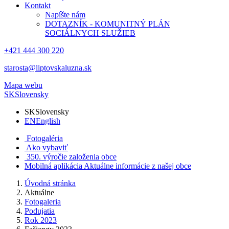
Kontakt
Napíšte nám
DOTAZNÍK - KOMUNITNÝ PLÁN
SOCIÁLNYCH SLUŽIEB
+421 444 300 220
starosta@liptovskaluzna.sk
Mapa webu
SK
Slovensky
SK
Slovensky
EN
English
Fotogaléria
Ako vybaviť
350. výročie založenia obce
Mobilná aplikácia
Aktuálne informácie z našej obce
Úvodná stránka
Aktuálne
Fotogaleria
Podujatia
Rok 2023