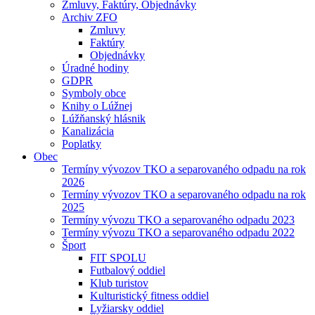
Zmluvy, Faktúry, Objednávky
Archiv ZFO
Zmluvy
Faktúry
Objednávky
Úradné hodiny
GDPR
Symboly obce
Knihy o Lúžnej
Lúžňanský hlásnik
Kanalizácia
Poplatky
Obec
Termíny vývozov TKO a separovaného odpadu na rok
2026
Termíny vývozov TKO a separovaného odpadu na rok
2025
Termíny vývozu TKO a separovaného odpadu 2023
Termíny vývozu TKO a separovaného odpadu 2022
Šport
FIT SPOLU
Futbalový oddiel
Klub turistov
Kulturistický fitness oddiel
Lyžiarsky oddiel