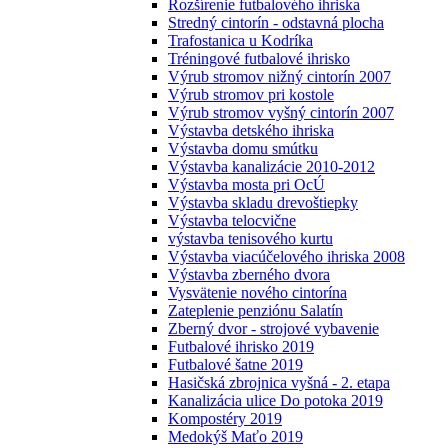
Rozšírenie futbalového ihriska
Stredný cintorín - odstavná plocha
Trafostanica u Kodríka
Tréningové futbalové ihrisko
Výrub stromov nižný cintorín 2007
Výrub stromov pri kostole
Výrub stromov vyšný cintorín 2007
Výstavba detského ihriska
Výstavba domu smútku
Výstavba kanalizácie 2010-2012
Výstavba mosta pri OcÚ
Výstavba skladu drevoštiepky
Výstavba telocvične
výstavba tenisového kurtu
Výstavba viacúčelového ihriska 2008
Výstavba zberného dvora
Vysvätenie nového cintorína
Zateplenie penziónu Salatín
Zberný dvor - strojové vybavenie
Futbalové ihrisko 2019
Futbalové šatne 2019
Hasičská zbrojnica vyšná - 2. etapa
Kanalizácia ulice Do potoka 2019
Kompostéry 2019
Medokýš Maťo 2019