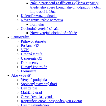
Nákup zariadení za účelom zvýšenia kapacity
triedeného zberu komunálnych odpadov v obci
Liptovská Lúžna
Kalendár zvozu odpadu
Návrh revitalizácie námestia
Formulár
Obchodné verejné súťaže
Nové verejné obchodné súťaže
Samospráva
Príhovor starostu
Poslanci OZ
VZN
Úradná tabuľa
Uznesenia OZ
Dokumenty
Hlavný kontrolór
Formuláre
Ako vybaviť
Verejné podujatia
Spoločný stavebný úrad
Daň za psa
Matričný úrad
Osvedčovacia agenda
Registrácia chovu hospodárskych zvierat
Daň z nehnuteľností