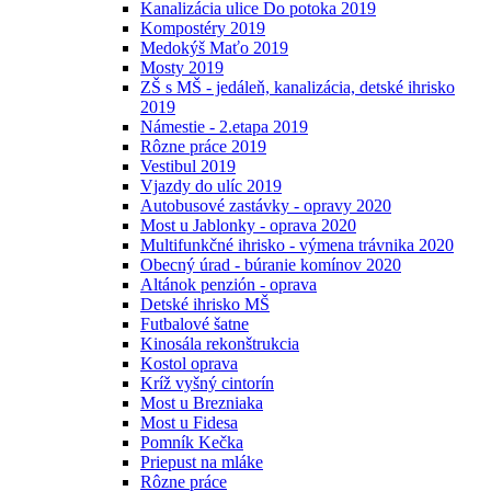
Kanalizácia ulice Do potoka 2019
Kompostéry 2019
Medokýš Maťo 2019
Mosty 2019
ZŠ s MŠ - jedáleň, kanalizácia, detské ihrisko
2019
Námestie - 2.etapa 2019
Rôzne práce 2019
Vestibul 2019
Vjazdy do ulíc 2019
Autobusové zastávky - opravy 2020
Most u Jablonky - oprava 2020
Multifunkčné ihrisko - výmena trávnika 2020
Obecný úrad - búranie komínov 2020
Altánok penzión - oprava
Detské ihrisko MŠ
Futbalové šatne
Kinosála rekonštrukcia
Kostol oprava
Kríž vyšný cintorín
Most u Brezniaka
Most u Fidesa
Pomník Kečka
Priepust na mláke
Rôzne práce