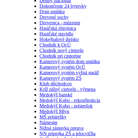
Denný stacionár
Dokončenie 24 bytovky
Dom smútku
Drevené sochy
Drevenica - múzeum
Hasičská zbrojnica
Hasičské stavidlo
Hokejbalové ihrisko
Chodník k OcÚ
Chodník nový cintorín
Chodník pri cintoríne
Kamerový systém dom smútku
Kamerový systém OcÚ
Kamerový systém vyšná garáž
Kamerový systém ZŠ
Klub dôchodcov
Kríž nižný cintorín - výmena
Medokýš banské
Medokýš Kubo - rekonštrukcia
Medokýš Kubo - prístrešok
Medokýš Mlyn
MŠ prístrešky
Námestie
Nižná zástavka oprava
NN prípojka ZŠ a telocvičňa