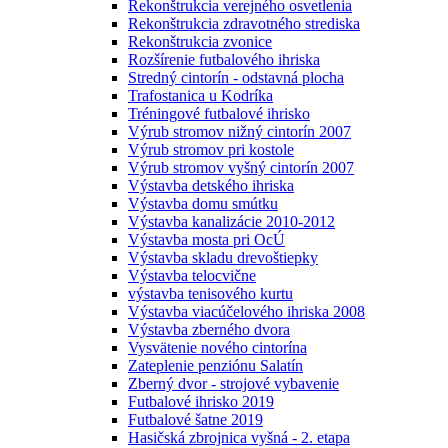
Rekonštrukcia verejného osvetlenia
Rekonštrukcia zdravotného strediska
Rekonštrukcia zvonice
Rozšírenie futbalového ihriska
Stredný cintorín - odstavná plocha
Trafostanica u Kodríka
Tréningové futbalové ihrisko
Výrub stromov nižný cintorín 2007
Výrub stromov pri kostole
Výrub stromov vyšný cintorín 2007
Výstavba detského ihriska
Výstavba domu smútku
Výstavba kanalizácie 2010-2012
Výstavba mosta pri OcÚ
Výstavba skladu drevoštiepky
Výstavba telocvične
výstavba tenisového kurtu
Výstavba viacúčelového ihriska 2008
Výstavba zberného dvora
Vysvätenie nového cintorína
Zateplenie penziónu Salatín
Zberný dvor - strojové vybavenie
Futbalové ihrisko 2019
Futbalové šatne 2019
Hasičská zbrojnica vyšná - 2. etapa