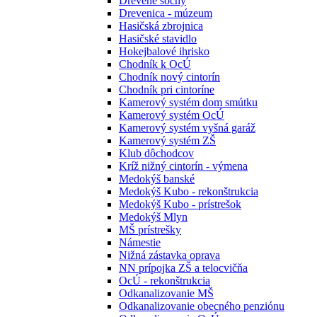
Drevené sochy
Drevenica - múzeum
Hasičská zbrojnica
Hasičské stavidlo
Hokejbalové ihrisko
Chodník k OcÚ
Chodník nový cintorín
Chodník pri cintoríne
Kamerový systém dom smútku
Kamerový systém OcÚ
Kamerový systém vyšná garáž
Kamerový systém ZŠ
Klub dôchodcov
Kríž nižný cintorín - výmena
Medokýš banské
Medokýš Kubo - rekonštrukcia
Medokýš Kubo - prístrešok
Medokýš Mlyn
MŠ prístrešky
Námestie
Nižná zástavka oprava
NN prípojka ZŠ a telocvičňa
OcÚ - rekonštrukcia
Odkanalizovanie MŠ
Odkanalizovanie obecného penziónu