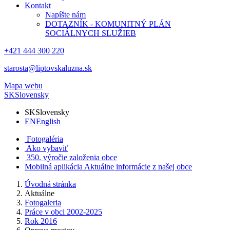
Kontakt
Napíšte nám
DOTAZNÍK - KOMUNITNÝ PLÁN
SOCIÁLNYCH SLUŽIEB
+421 444 300 220
starosta@liptovskaluzna.sk
Mapa webu
SK
Slovensky
SK
Slovensky
EN
English
Fotogaléria
Ako vybaviť
350. výročie založenia obce
Mobilná aplikácia
Aktuálne informácie z našej obce
Úvodná stránka
Aktuálne
Fotogaleria
Práce v obci 2002-2025
Rok 2016