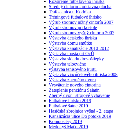
Rozšírenie futbalového ihriska
Stredný cintorín - odstavná plocha
Trafostanica u Kodríka
Tréningové futbalové ihrisko
Výrub stromov nižný cintorín 2007
Výrub stromov pri kostole
Výrub stromov vyšný cintorín 2007
Výstavba detského ihriska
Výstavba domu smútku
Výstavba kanalizácie 2010-2012
Výstavba mosta pri OcÚ
Výstavba skladu drevoštiepky
Výstavba telocvične
výstavba tenisového kurtu
Výstavba viacúčelového ihriska 2008
Výstavba zberného dvora
Vysvätenie nového cintorína
Zateplenie penziónu Salatín
Zberný dvor - strojové vybavenie
Futbalové ihrisko 2019
Futbalové šatne 2019
Hasičská zbrojnica vyšná - 2. etapa
Kanalizácia ulice Do potoka 2019
Kompostéry 2019
Medokýš Maťo 2019