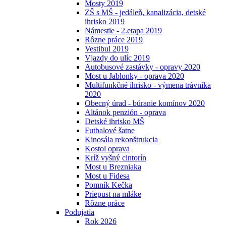
Mosty 2019
ZŠ s MŠ - jedáleň, kanalizácia, detské
ihrisko 2019
Námestie - 2.etapa 2019
Rôzne práce 2019
Vestibul 2019
Vjazdy do ulíc 2019
Autobusové zastávky - opravy 2020
Most u Jablonky - oprava 2020
Multifunkčné ihrisko - výmena trávnika
2020
Obecný úrad - búranie komínov 2020
Altánok penzión - oprava
Detské ihrisko MŠ
Futbalové šatne
Kinosála rekonštrukcia
Kostol oprava
Kríž vyšný cintorín
Most u Brezniaka
Most u Fidesa
Pomník Kečka
Priepust na mláke
Rôzne práce
Podujatia
Rok 2026