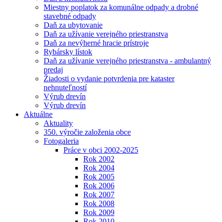
Miestny poplatok za komunálne odpady a drobné
stavebné odpady
Daň za ubytovanie
Daň za užívanie verejného priestranstva
Daň za nevýherné hracie prístroje
Rybársky lístok
Daň za užívanie verejného priestranstva - ambulantný
predaj
Žiadosti o vydanie potvrdenia pre kataster
nehnuteľností
Výrub drevín
Výrub drevín
Aktuálne
Aktuality
350. výročie založenia obce
Fotogaleria
Práce v obci 2002-2025
Rok 2002
Rok 2004
Rok 2005
Rok 2006
Rok 2007
Rok 2008
Rok 2009
Rok 2010