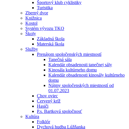
Športový klub cyklistiky
Turistika
Zberný dvor
Knižnica
Kostol
Systém vývozu TKO
Školy
Základná škola
Materská škola
Služby
Prenájom spoločenských miestností
Tanečná sála
Kalendár obsadenosti tanečnej sály
Kinosála kultúrneho domu
Kalendár obsadenosti kinosály kultúrneho
domu
Nájmy spoločenských miestností od
01.07.2023
Chov oviec
Červený kríž
Hasiči
P.s. Bartková spoločnosť
Kultúra
Folklór
Dychová hudba Lúžňanka