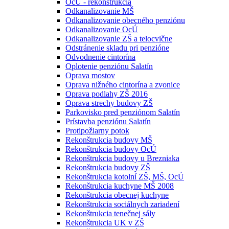
OcÚ - rekonštrukcia
Odkanalizovanie MŠ
Odkanalizovanie obecného penziónu
Odkanalizovanie OcÚ
Odkanalizovanie ZŠ a telocvične
Odstránenie skladu pri penzióne
Odvodnenie cintorína
Oplotenie penziónu Salatín
Oprava mostov
Oprava nižného cintorína a zvonice
Oprava podlahy ZŠ 2016
Oprava strechy budovy ZŠ
Parkovisko pred penziónom Salatín
Prístavba penziónu Salatín
Protipožiarny potok
Rekonštrukcia budovy MŠ
Rekonštrukcia budovy OcÚ
Rekonštrukcia budovy u Brezniaka
Rekonštrukcia budovy ZŠ
Rekonštrukcia kotolní ZŠ, MŠ, OcÚ
Rekonštrukcia kuchyne MŠ 2008
Rekonštrukcia obecnej kuchyne
Rekonštrukcia sociálnych zariadení
Rekonštrukcia tenečnej sály
Rekonštrukcia UK v ZŠ