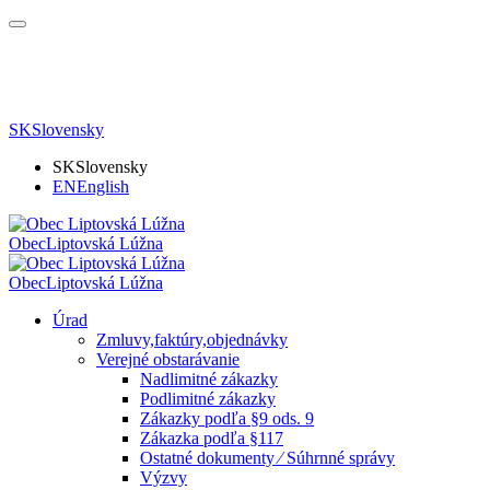
SK
Slovensky
SK
Slovensky
EN
English
Obec
Liptovská Lúžna
Obec
Liptovská Lúžna
Úrad
Zmluvy,faktúry,objednávky
Verejné obstarávanie
Nadlimitné zákazky
Podlimitné zákazky
Zákazky podľa §9 ods. 9
Zákazka podľa §117
Ostatné dokumenty ⁄ Súhrnné správy
Výzvy