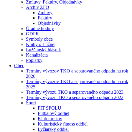
Zmluvy, Faktúry, Objednávky
Archiv ZFO
Zmluvy
Faktúry
Objednávky
Úradné hodiny
GDPR
Symboly obce
Knihy o Lúžnej
Lúžňanský hlásnik
Kanalizácia
Poplatky
Obec
Termíny vývozov TKO a separovaného odpadu na rok
2026
Termíny vývozov TKO a separovaného odpadu na rok
2025
Termíny vývozu TKO a separovaného odpadu 2023
Termíny vývozu TKO a separovaného odpadu 2022
Šport
FIT SPOLU
Futbalový oddiel
Klub turistov
Kulturistický fitness oddiel
Lyžiarsky oddiel