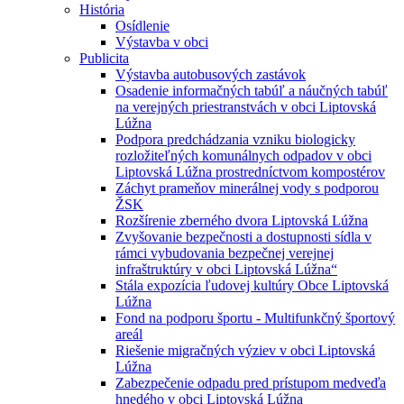
História
Osídlenie
Výstavba v obci
Publicita
Výstavba autobusových zastávok
Osadenie informačných tabúľ a náučných tabúľ
na verejných priestranstvách v obci Liptovská
Lúžna
Podpora predchádzania vzniku biologicky
rozložiteľných komunálnych odpadov v obci
Liptovská Lúžna prostredníctvom kompostérov
Záchyt prameňov minerálnej vody s podporou
ŽSK
Rozšírenie zberného dvora Liptovská Lúžna
Zvyšovanie bezpečnosti a dostupnosti sídla v
rámci vybudovania bezpečnej verejnej
infraštruktúry v obci Liptovská Lúžna“
Stála expozícia ľudovej kultúry Obce Liptovská
Lúžna
Fond na podporu športu - Multifunkčný športový
areál
Riešenie migračných výziev v obci Liptovská
Lúžna
Zabezpečenie odpadu pred prístupom medveďa
hnedého v obci Liptovská Lúžna