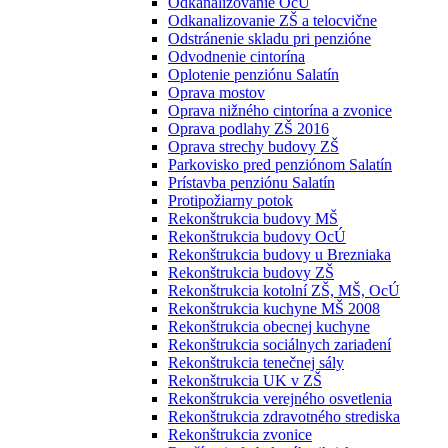
Odkanalizovanie OcÚ
Odkanalizovanie ZŠ a telocvične
Odstránenie skladu pri penzióne
Odvodnenie cintorína
Oplotenie penziónu Salatín
Oprava mostov
Oprava nižného cintorína a zvonice
Oprava podlahy ZŠ 2016
Oprava strechy budovy ZŠ
Parkovisko pred penziónom Salatín
Prístavba penziónu Salatín
Protipožiarny potok
Rekonštrukcia budovy MŠ
Rekonštrukcia budovy OcÚ
Rekonštrukcia budovy u Brezniaka
Rekonštrukcia budovy ZŠ
Rekonštrukcia kotolní ZŠ, MŠ, OcÚ
Rekonštrukcia kuchyne MŠ 2008
Rekonštrukcia obecnej kuchyne
Rekonštrukcia sociálnych zariadení
Rekonštrukcia tenečnej sály
Rekonštrukcia UK v ZŠ
Rekonštrukcia verejného osvetlenia
Rekonštrukcia zdravotného strediska
Rekonštrukcia zvonice