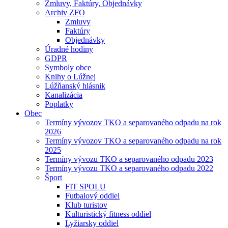
Zmluvy, Faktúry, Objednávky
Archiv ZFO
Zmluvy
Faktúry
Objednávky
Úradné hodiny
GDPR
Symboly obce
Knihy o Lúžnej
Lúžňanský hlásnik
Kanalizácia
Poplatky
Obec
Termíny vývozov TKO a separovaného odpadu na rok
2026
Termíny vývozov TKO a separovaného odpadu na rok
2025
Termíny vývozu TKO a separovaného odpadu 2023
Termíny vývozu TKO a separovaného odpadu 2022
Šport
FIT SPOLU
Futbalový oddiel
Klub turistov
Kulturistický fitness oddiel
Lyžiarsky oddiel