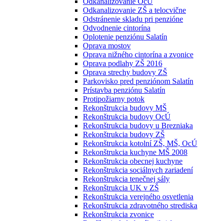
Odkanalizovanie OcÚ
Odkanalizovanie ZŠ a telocvične
Odstránenie skladu pri penzióne
Odvodnenie cintorína
Oplotenie penziónu Salatín
Oprava mostov
Oprava nižného cintorína a zvonice
Oprava podlahy ZŠ 2016
Oprava strechy budovy ZŠ
Parkovisko pred penziónom Salatín
Prístavba penziónu Salatín
Protipožiarny potok
Rekonštrukcia budovy MŠ
Rekonštrukcia budovy OcÚ
Rekonštrukcia budovy u Brezniaka
Rekonštrukcia budovy ZŠ
Rekonštrukcia kotolní ZŠ, MŠ, OcÚ
Rekonštrukcia kuchyne MŠ 2008
Rekonštrukcia obecnej kuchyne
Rekonštrukcia sociálnych zariadení
Rekonštrukcia tenečnej sály
Rekonštrukcia UK v ZŠ
Rekonštrukcia verejného osvetlenia
Rekonštrukcia zdravotného strediska
Rekonštrukcia zvonice