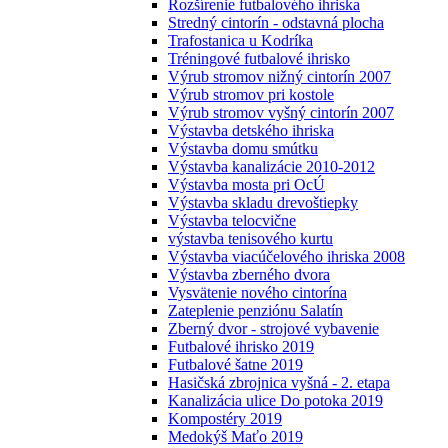
Rozšírenie futbalového ihriska
Stredný cintorín - odstavná plocha
Trafostanica u Kodríka
Tréningové futbalové ihrisko
Výrub stromov nižný cintorín 2007
Výrub stromov pri kostole
Výrub stromov vyšný cintorín 2007
Výstavba detského ihriska
Výstavba domu smútku
Výstavba kanalizácie 2010-2012
Výstavba mosta pri OcÚ
Výstavba skladu drevoštiepky
Výstavba telocvične
výstavba tenisového kurtu
Výstavba viacúčelového ihriska 2008
Výstavba zberného dvora
Vysvätenie nového cintorína
Zateplenie penziónu Salatín
Zberný dvor - strojové vybavenie
Futbalové ihrisko 2019
Futbalové šatne 2019
Hasičská zbrojnica vyšná - 2. etapa
Kanalizácia ulice Do potoka 2019
Kompostéry 2019
Medokýš Maťo 2019