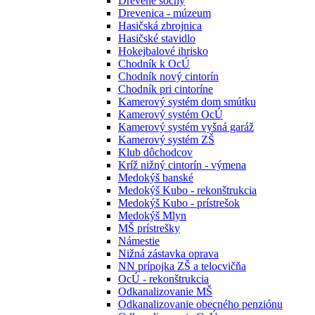
Drevené sochy
Drevenica - múzeum
Hasičská zbrojnica
Hasičské stavidlo
Hokejbalové ihrisko
Chodník k OcÚ
Chodník nový cintorín
Chodník pri cintoríne
Kamerový systém dom smútku
Kamerový systém OcÚ
Kamerový systém vyšná garáž
Kamerový systém ZŠ
Klub dôchodcov
Kríž nižný cintorín - výmena
Medokýš banské
Medokýš Kubo - rekonštrukcia
Medokýš Kubo - prístrešok
Medokýš Mlyn
MŠ prístrešky
Námestie
Nižná zástavka oprava
NN prípojka ZŠ a telocvičňa
OcÚ - rekonštrukcia
Odkanalizovanie MŠ
Odkanalizovanie obecného penziónu