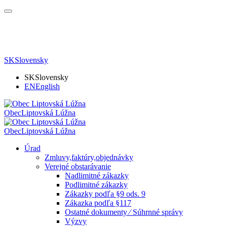
SK
Slovensky
SK
Slovensky
EN
English
Obec
Liptovská Lúžna
Obec
Liptovská Lúžna
Úrad
Zmluvy,faktúry,objednávky
Verejné obstarávanie
Nadlimitné zákazky
Podlimitné zákazky
Zákazky podľa §9 ods. 9
Zákazka podľa §117
Ostatné dokumenty ⁄ Súhrnné správy
Výzvy