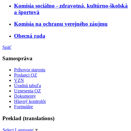
Komisia sociálno - zdravotná, kultúrno-školská
a športová
Komisia na ochranu verejného záujmu
Obecná rada
Späť
Samospráva
Príhovor starostu
Poslanci OZ
VZN
Úradná tabuľa
Uznesenia OZ
Dokumenty
Hlavný kontrolór
Formuláre
Preklad (translations)
Select Language
▼