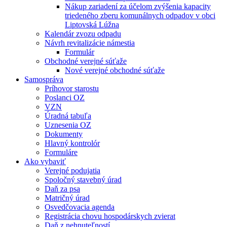
Nákup zariadení za účelom zvýšenia kapacity
triedeného zberu komunálnych odpadov v obci
Liptovská Lúžna
Kalendár zvozu odpadu
Návrh revitalizácie námestia
Formulár
Obchodné verejné súťaže
Nové verejné obchodné súťaže
Samospráva
Príhovor starostu
Poslanci OZ
VZN
Úradná tabuľa
Uznesenia OZ
Dokumenty
Hlavný kontrolór
Formuláre
Ako vybaviť
Verejné podujatia
Spoločný stavebný úrad
Daň za psa
Matričný úrad
Osvedčovacia agenda
Registrácia chovu hospodárskych zvierat
Daň z nehnuteľností