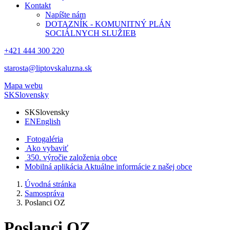
Kontakt
Napíšte nám
DOTAZNÍK - KOMUNITNÝ PLÁN
SOCIÁLNYCH SLUŽIEB
+421 444 300 220
starosta@liptovskaluzna.sk
Mapa webu
SK
Slovensky
SK
Slovensky
EN
English
Fotogaléria
Ako vybaviť
350. výročie založenia obce
Mobilná aplikácia
Aktuálne informácie z našej obce
Úvodná stránka
Samospráva
Poslanci OZ
Poslanci OZ