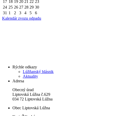
17
18
19
20
21
22
23
24
25
26
27
28
29
30
31
1
2
3
4
5
6
Kalendár zvozu odpadu
Rýchle odkazy
Lúžňanský hlásnik
Aktuality
Adresa
Obecný úrad
Liptovská Lúžna č.629
034 72 Liptovská Lúžna
Obec Liptovská Lúžna