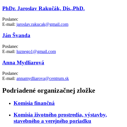
PhDr. Jaroslav Rakučák, Dis.,PhD.
Poslanec
E-mail:
jaroslav.rakucak@gmail.com
Ján Švanda
Poslanec
E-mail:
luznego1@gmail.com
Anna Mydliarová
Poslanec
E-mail:
annamydliarova@centrum.sk
Podriadené organizačnej zložke
Komisia finančná
Komisia životného prostredia, výstavby,
stavebného a verejného poriadku