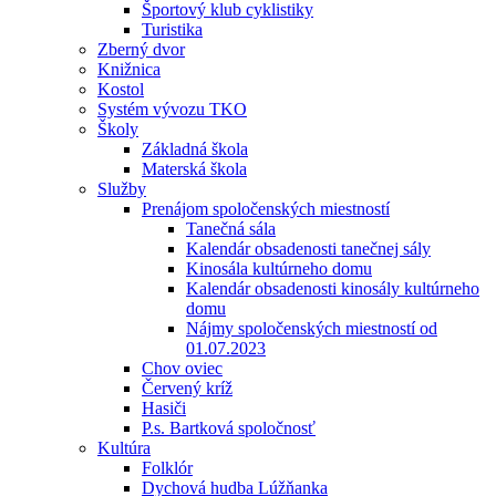
Športový klub cyklistiky
Turistika
Zberný dvor
Knižnica
Kostol
Systém vývozu TKO
Školy
Základná škola
Materská škola
Služby
Prenájom spoločenských miestností
Tanečná sála
Kalendár obsadenosti tanečnej sály
Kinosála kultúrneho domu
Kalendár obsadenosti kinosály kultúrneho
domu
Nájmy spoločenských miestností od
01.07.2023
Chov oviec
Červený kríž
Hasiči
P.s. Bartková spoločnosť
Kultúra
Folklór
Dychová hudba Lúžňanka