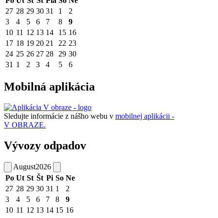
Po
Ut
St
Št
Pia
So
Ne
27
28
29
30
31
1
2
3
4
5
6
7
8
9
10
11
12
13
14
15
16
17
18
19
20
21
22
23
24
25
26
27
28
29
30
31
1
2
3
4
5
6
Mobilná aplikácia
Sledujte informácie z nášho webu v
mobilnej aplikácii -
V OBRAZE.
Vývozy odpadov
August
2026
Po
Ut
St
Št
Pi
So
Ne
27
28
29
30
31
1
2
3
4
5
6
7
8
9
10
11
12
13
14
15
16