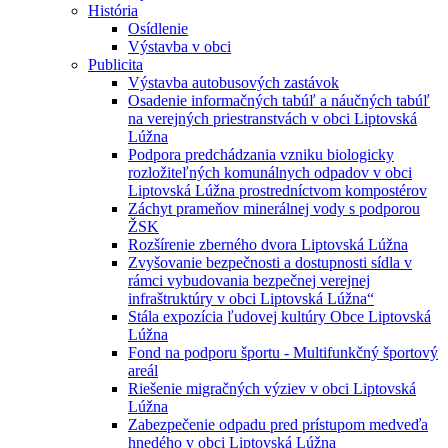
História
Osídlenie
Výstavba v obci
Publicita
Výstavba autobusových zastávok
Osadenie informačných tabúľ a náučných tabúľ
na verejných priestranstvách v obci Liptovská
Lúžna
Podpora predchádzania vzniku biologicky
rozložiteľných komunálnych odpadov v obci
Liptovská Lúžna prostredníctvom kompostérov
Záchyt prameňov minerálnej vody s podporou
ŽSK
Rozšírenie zberného dvora Liptovská Lúžna
Zvyšovanie bezpečnosti a dostupnosti sídla v
rámci vybudovania bezpečnej verejnej
infraštruktúry v obci Liptovská Lúžna“
Stála expozícia ľudovej kultúry Obce Liptovská
Lúžna
Fond na podporu športu - Multifunkčný športový
areál
Riešenie migračných výziev v obci Liptovská
Lúžna
Zabezpečenie odpadu pred prístupom medveďa
hnedého v obci Liptovská Lúžna