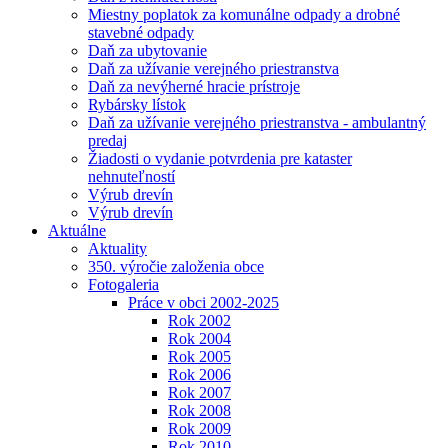
Miestny poplatok za komunálne odpady a drobné
stavebné odpady
Daň za ubytovanie
Daň za užívanie verejného priestranstva
Daň za nevýherné hracie prístroje
Rybársky lístok
Daň za užívanie verejného priestranstva - ambulantný
predaj
Žiadosti o vydanie potvrdenia pre kataster
nehnuteľností
Výrub drevín
Výrub drevín
Aktuálne
Aktuality
350. výročie založenia obce
Fotogaleria
Práce v obci 2002-2025
Rok 2002
Rok 2004
Rok 2005
Rok 2006
Rok 2007
Rok 2008
Rok 2009
Rok 2010