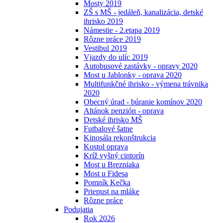
Mosty 2019
ZŠ s MŠ - jedáleň, kanalizácia, detské
ihrisko 2019
Námestie - 2.etapa 2019
Rôzne práce 2019
Vestibul 2019
Vjazdy do ulíc 2019
Autobusové zastávky - opravy 2020
Most u Jablonky - oprava 2020
Multifunkčné ihrisko - výmena trávnika
2020
Obecný úrad - búranie komínov 2020
Altánok penzión - oprava
Detské ihrisko MŠ
Futbalové šatne
Kinosála rekonštrukcia
Kostol oprava
Kríž vyšný cintorín
Most u Brezniaka
Most u Fidesa
Pomník Kečka
Priepust na mláke
Rôzne práce
Podujatia
Rok 2026